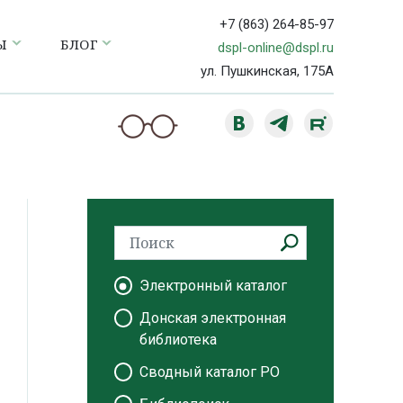
+7 (863) 264-85-97
Ы
БЛОГ
dspl-online@dspl.ru
ул. Пушкинская, 175А
Электронный каталог
Донская электронная
библиотека
Сводный каталог РО