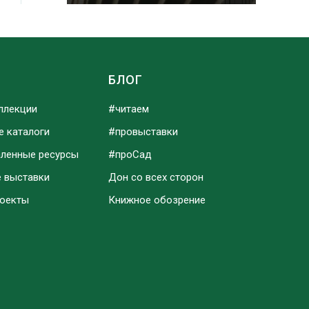
Ы
БЛОГ
ллекции
#читаем
е каталоги
#провыставки
аленные ресурсы
#проСад
е выставки
Дон со всех сторон
роекты
Книжное обозрение