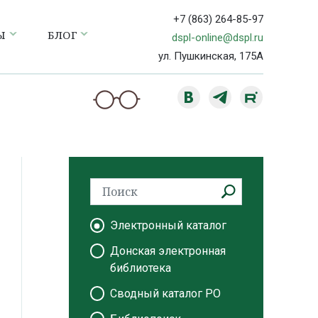
+7 (863) 264-85-97
Ы
БЛОГ
dspl-online@dspl.ru
ул. Пушкинская, 175А
Электронный каталог
Донская электронная
библиотека
Сводный каталог РО