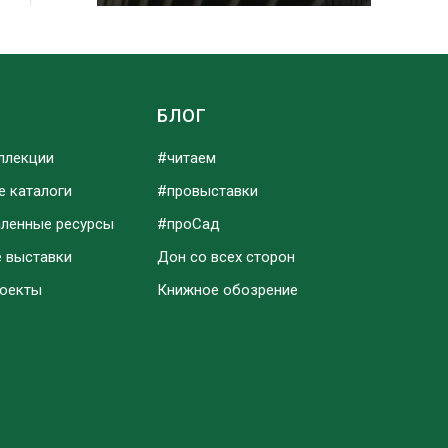
Ы
БЛОГ
ллекции
#читаем
е каталоги
#провыставки
аленные ресурсы
#проСад
е выставки
Дон со всех сторон
роекты
Книжное обозрение