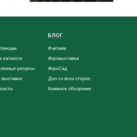
Ы
БЛОГ
ллекции
#читаем
е каталоги
#провыставки
аленные ресурсы
#проСад
е выставки
Дон со всех сторон
роекты
Книжное обозрение