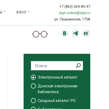
+7 (863) 264-85-97
Ы
БЛОГ
dspl-online@dspl.ru
ул. Пушкинская, 175А
Электронный каталог
Донская электронная
библиотека
Сводный каталог РО