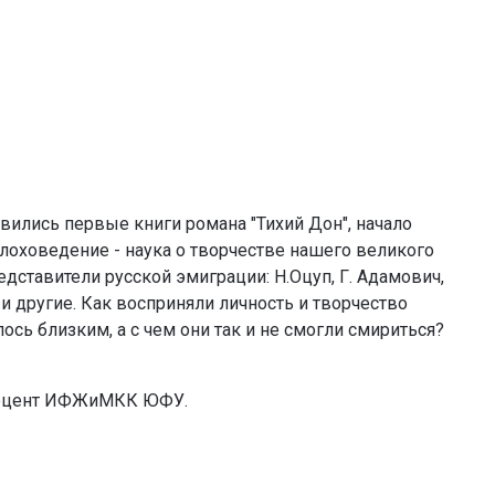
явились первые книги романа "Тихий Дон", начало
лоховедение - наука о творчестве нашего великого
дставители русской эмиграции: Н.Оцуп, Г. Адамович,
 и другие. Как восприняли личность и творчество
ось близким, а с чем они так и не смогли смириться?
 доцент ИФЖиМКК ЮФУ.