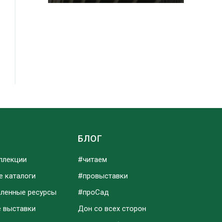
Ы
БЛОГ
ллекции
#читаем
е каталоги
#провыставки
аленные ресурсы
#проСад
е выставки
Дон со всех сторон