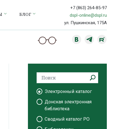
+7 (863) 264-85-97
Ы
БЛОГ
dspl-online@dspl.ru
ул. Пушкинская, 175А
Электронный каталог
Донская электронная
библиотека
Сводный каталог РО