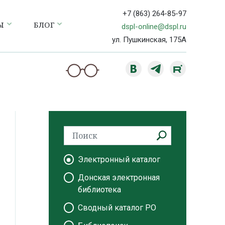
+7 (863) 264-85-97
Ы
БЛОГ
dspl-online@dspl.ru
ул. Пушкинская, 175А
Электронный каталог
Донская электронная
библиотека
Сводный каталог РО