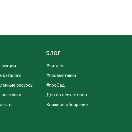
Ы
БЛОГ
ллекции
#читаем
е каталоги
#провыставки
аленные ресурсы
#проСад
е выставки
Дон со всех сторон
роекты
Книжное обозрение