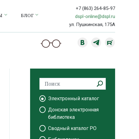
+7 (863) 264-85-97
Ы
БЛОГ
dspl-online@dspl.ru
ул. Пушкинская, 175А
Электронный каталог
Донская электронная
библиотека
Сводный каталог РО