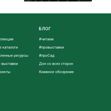
Ы
БЛОГ
ллекции
#читаем
е каталоги
#провыставки
аленные ресурсы
#проСад
е выставки
Дон со всех сторон
роекты
Книжное обозрение