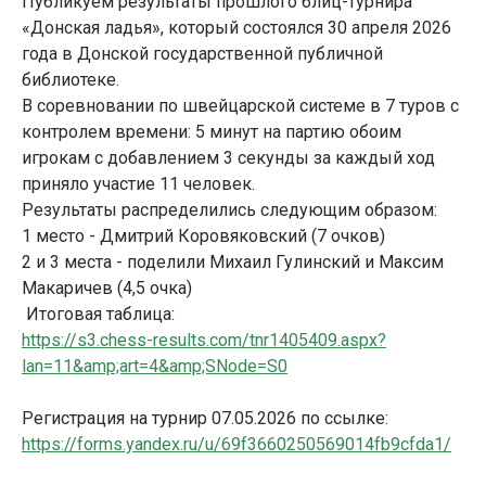
Публикуем результаты прошлого блиц-турнира
«Донская ладья», который состоялся 30 апреля 2026
года в Донской государственной публичной
библиотеке.
В соревновании по швейцарской системе в 7 туров с
контролем времени: 5 минут на партию обоим
игрокам с добавлением 3 секунды за каждый ход
приняло участие 11 человек.
Результаты распределились следующим образом:
1 место - Дмитрий Коровяковский (7 очков)
2 и 3 места - поделили Михаил Гулинский и Максим
Макаричев (4,5 очка)
Итоговая таблица:
https://s3.chess-results.com/tnr1405409.aspx?
lan=11&amp;art=4&amp;SNode=S0
Регистрация на турнир 07.05.2026 по ссылке:
https://forms.yandex.ru/u/69f3660250569014fb9cfda1/