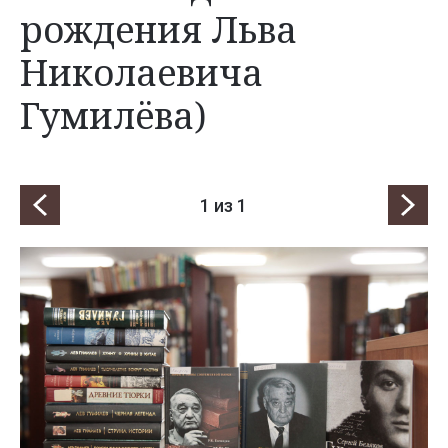
рождения Льва
Николаевича
Гумилёва)
1
из 1