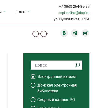
+7 (863) 264-85-97
Ы
БЛОГ
dspl-online@dspl.ru
ул. Пушкинская, 175А
Электронный каталог
Донская электронная
библиотека
Сводный каталог РО