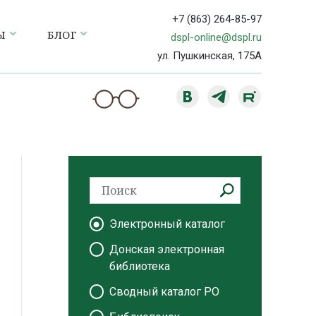
+7 (863) 264-85-97
Ы
БЛОГ
dspl-online@dspl.ru
ул. Пушкинская, 175А
Электронный каталог
Донская электронная
библиотека
Сводный каталог РО