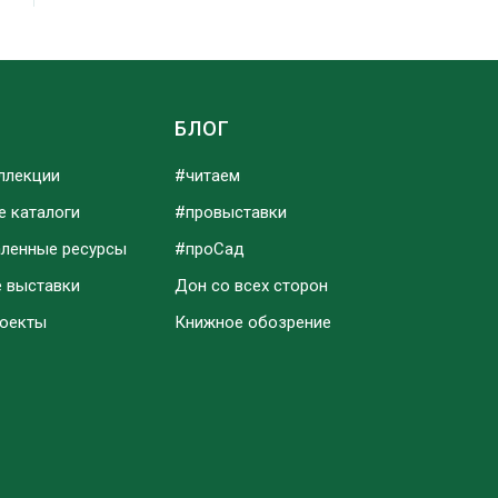
Ы
БЛОГ
ллекции
#читаем
е каталоги
#провыставки
аленные ресурсы
#проСад
е выставки
Дон со всех сторон
роекты
Книжное обозрение