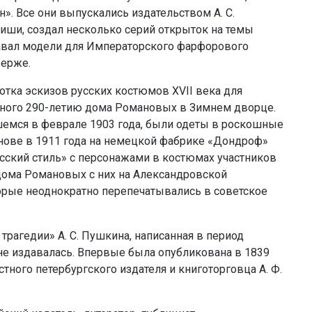
н». Все они выпускались издательством А. С.
афиши, создал несколько серий открыток на темы
давал модели для Императорского фарфорового
берже.
отка эскизов русских костюмов XVII века для
ного 290-летию дома Романовых в Зимнем дворце.
шемся в феврале 1903 года, были одеты в роскошные
снове в 1911 года на немецкой фабрике «Дондроф»
сский стиль» с персонажами в костюмах участников
 дома Романовых с них на Александровской
орые неоднократно перепечатывались в советское
трагедии» А. С. Пушкина, написанная в период
 не издавалась. Впервые была опубликована в 1839
стного петербургского издателя и книготорговца А. Ф.