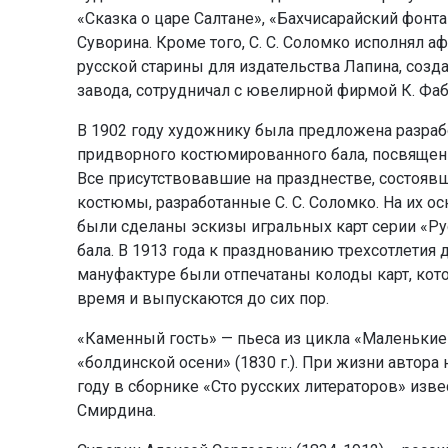
«Сказка о царе Салтане», «Бахчисарайский фонта
Суворина. Кроме того, С. С. Соломко исполнял 
русской старины для издательства Лапина, соз
завода, сотрудничал с ювелирной фирмой К. Фа
В 1902 году художнику была предложена разраб
придворного костюмированного бала, посвящен
Все присутствовавшие на празднестве, состояв
костюмы, разработанные С. С. Соломко. На их о
были сделаны эскизы игральных карт серии «Ру
бала. В 1913 года к празднованию трехсотлетия
мануфактуре были отпечатаны колоды карт, кот
время и выпускаются до сих пор.
«Каменный гость» — пьеса из цикла «Маленькие 
«болдинской осени» (1830 г.). При жизни автора
году в сборнике «Сто русских литераторов» изве
Смирдина.