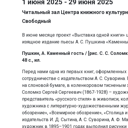
1 июня 2025 - 29 июня 2025
Читальный зал Центра книжного культурн
Свободный
В июне месяце проект «Выставка одной книги» 
изящное издание пьесы А. С. Пушкина «Каменный
Пушкин, А. Каменный гость / [рис. С. С. Соломко
48 с., ил.
Перед нами одна из первых книг, оформленных
сотрудничестве с издательством А. С. Суворина
на слоновой бумаге, в коленкоровом тисненым з
Соломко Сергей Сергеевич (1867-1928) – художн
представитель «русского стиля» в живописи, кол
художника с литературно-художественными жур
обозрение», «Всемирное обозрение», «Столица и
издательств И. Д. Сытина, А. С. Суворина, А. Ф
художник в 1895–1901 годах выполнил рисунки 