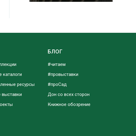
Ы
БЛОГ
ллекции
#читаем
е каталоги
#провыставки
аленные ресурсы
#проСад
е выставки
Дон со всех сторон
роекты
Книжное обозрение