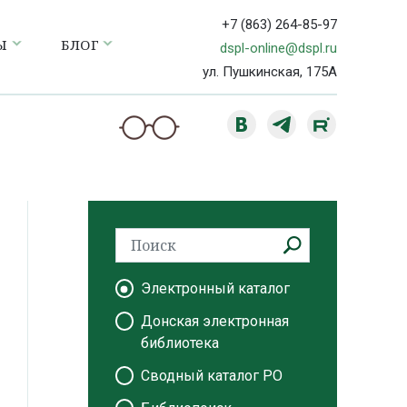
+7 (863) 264-85-97
Ы
БЛОГ
dspl-online@dspl.ru
ул. Пушкинская, 175А
Электронный каталог
Донская электронная
библиотека
Сводный каталог РО