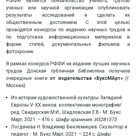
РФФИ является обязательство ученого, группы
ученых или научной организации опубликовать
результаты исследований и сделать их
общественным достоянием. С этой целью
проводятся конкурсы по изданию научных трудов и
по подготовке информационных материалов в
форме статей, документальных фильмов и
фотохроник.
В рамках конкурса РФФИ на издание лучших научных
трудов Донская публичная библиотека получила
очередные книги
от издательства «БуксМАрт»
(г.
Москва):
Из истории художественной культуры Западной
Европы V-XX веков: коллективная монография/
ред. Свидерская М.И., Шидловская Е.В.- М.: Букс
Март, 2021. – 416 с.
Шифр хранения: И3281573
Логдачева Н. Владимир Беклемишев. Скульптор и
педагог.- М.: Букс Март, 2021. – 224 с.
Шифр