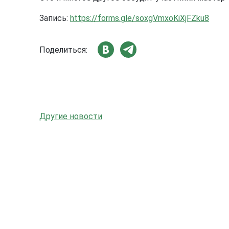
Запись:
https://forms.gle/soxgVmxoKiXjFZku8
Поделиться:
Другие новости