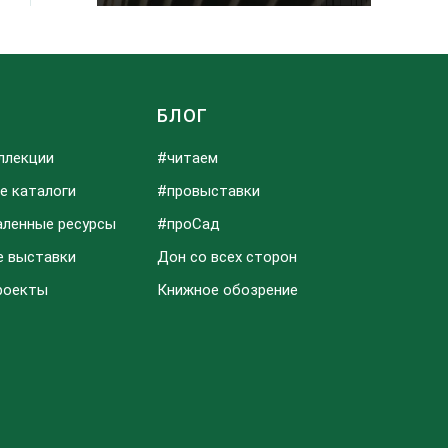
Ы
БЛОГ
ллекции
#читаем
е каталоги
#провыставки
аленные ресурсы
#проСад
е выставки
Дон со всех сторон
роекты
Книжное обозрение