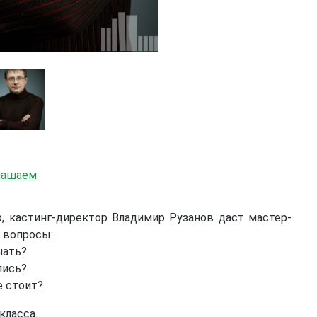
лашаем
, кастинг-директор Владимир Рузанов даст мастер-
е вопросы:
чать?
лись?
е стоит?
класса.