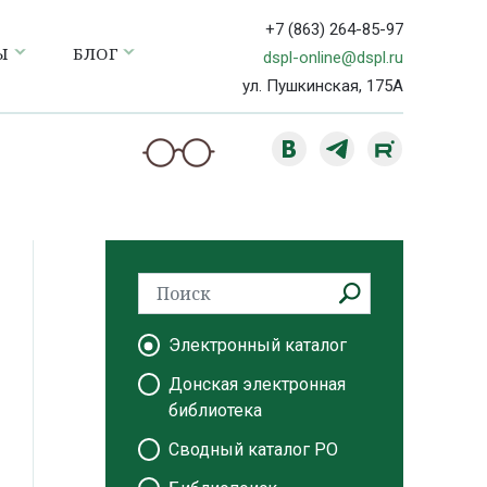
+7 (863) 264-85-97
Ы
БЛОГ
dspl-online@dspl.ru
ул. Пушкинская, 175А
Электронный каталог
Донская электронная
библиотека
Сводный каталог РО