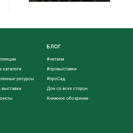
Ы
БЛОГ
ллекции
#читаем
е каталоги
#провыставки
аленные ресурсы
#проСад
е выставки
Дон со всех сторон
роекты
Книжное обозрение