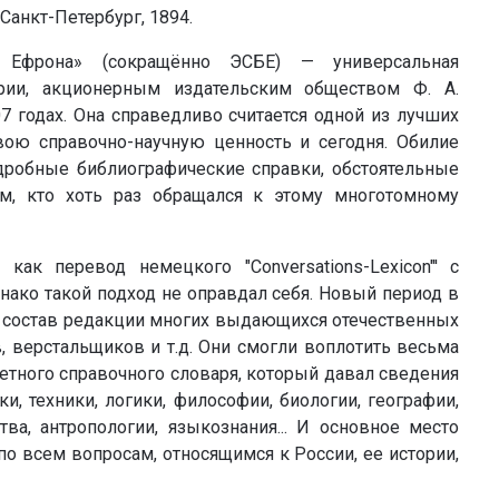
- Санкт-Петербург, 1894.
и Ефрона» (сокращённо ЭСБЕ) — универсальная
рии, акционерным издательским обществом Ф. А.
07 годах. Она справедливо считается одной из лучших
ою справочно-научную ценность и сегодня. Обилие
дробные библиографические справки, обстоятельные
м, кто хоть раз обращался к этому многотомному
как перевод немецкого "Conversations-Lexicon"' с
нако такой подход не оправдал себя. Новый период в
в состав редакции многих выдающихся отечественных
, верстальщиков и т.д. Они смогли воплотить весьма
тного справочного словаря, который давал сведения
ки, техники, логики, философии, биологии, географии,
ства, антропологии, языкознания... И основное место
по всем вопросам, относящимся к России, ее истории,