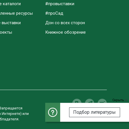
е каталоги
#провыставки
аленные ресурсы
#проСад
е выставки
Дон со всех сторон
роекты
Книжное обозрение
Скрыть
 Запрещается
Подбор литературы
в Интернете) или
Разработка сайта
бладателя.
Студия «ВебРост»