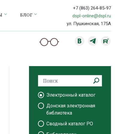
+7 (863) 264-85-97
Ы
БЛОГ
dspl-online@dspl.ru
ул. Пушкинская, 175А
Электронный каталог
Донская электронная
библиотека
Сводный каталог РО