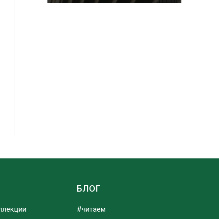
Ы
БЛОГ
ллекции
#читаем