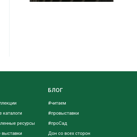
Ы
БЛОГ
ллекции
#читаем
е каталоги
#провыставки
аленные ресурсы
#проСад
е выставки
Дон со всех сторон