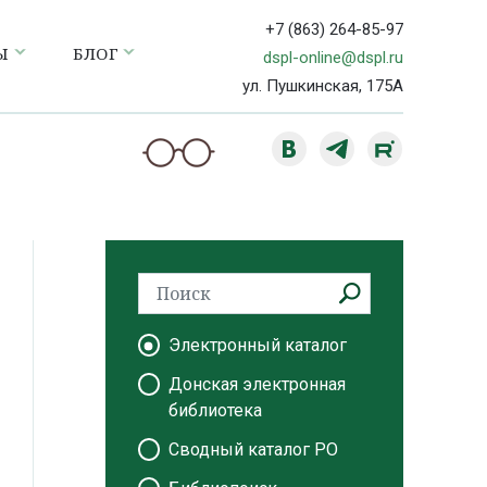
+7 (863) 264-85-97
Ы
БЛОГ
dspl-online@dspl.ru
ул. Пушкинская, 175А
Электронный каталог
Донская электронная
библиотека
Сводный каталог РО