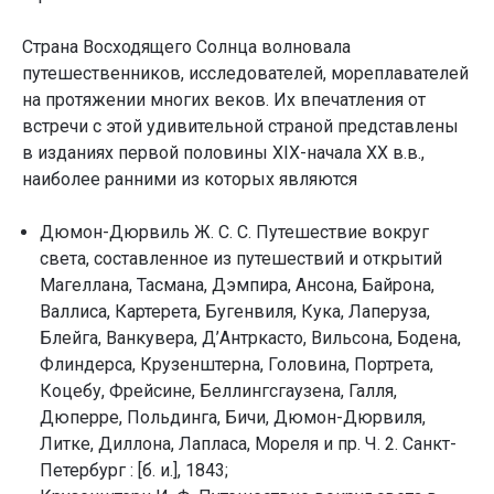
Страна Восходящего Солнца волновала
путешественников, исследователей, мореплавателей
на протяжении многих веков. Их впечатления от
встречи с этой удивительной страной представлены
в изданиях первой половины XIX-начала ХХ в.в.,
наиболее ранними из которых являются
Дюмон-Дюрвиль Ж. С. С. Путешествие вокруг
света, составленное из путешествий и открытий
Магеллана, Тасмана, Дэмпира, Ансона, Байрона,
Валлиса, Картерета, Бугенвиля, Кука, Лаперуза,
Блейга, Ванкувера, Д’Антркасто, Вильсона, Бодена,
Флиндерса, Крузенштерна, Головина, Портрета,
Коцебу, Фрейсине, Беллингсгаузена, Галля,
Дюперре, Польдинга, Бичи, Дюмон-Дюрвиля,
Литке, Диллона, Лапласа, Мореля и пр. Ч. 2. Санкт-
Петербург : [б. и.], 1843;