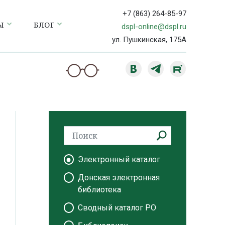
+7 (863) 264-85-97
Ы
БЛОГ
dspl-online@dspl.ru
ул. Пушкинская, 175А
Электронный каталог
Донская электронная
библиотека
Сводный каталог РО