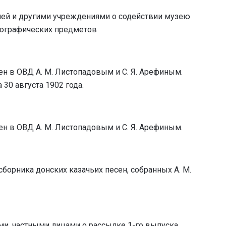
ией и другими учреждениями о содействии музею
нографических предметов
ен в ОВД А. М. Листопадовым и С. Я. Арефиным.
 30 августа 1902 года.
ен в ОВД А. М. Листопадовым и С. Я. Арефиным.
 сборника донских казачьих песен, собранных А. М.
и, частными лицами о рассылке 1-го выпуска