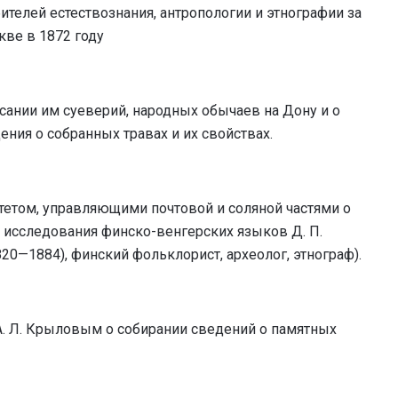
телей естествознания, антропологии и этнографии за
кве в 1872 году
исании им суеверий, народных обычаев на Дону и о
ения о собранных травах и их свойствах.
етом, управляющими почтовой и соляной частями о
я исследования финско-венгерских языков Д. П.
820—1884), финский фольклорист, археолог, этнограф).
. Л. Крыловым о собирании сведений о памятных