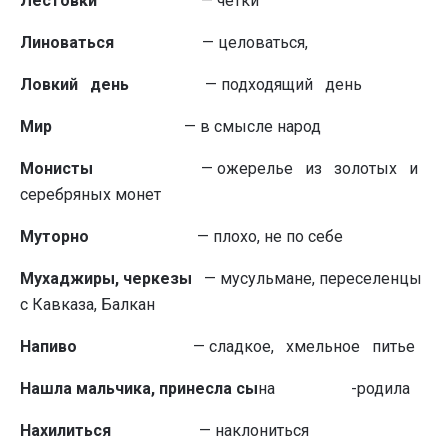
Лестовки
— четки
Ли­новаться
— целоваться,
Ловкий день
— подходящий день
Мир
— в смысле народ
Монисты
— ожерелье из золотых и
серебря­ных монет
Муторно
— плохо, не по себе
Мухаджиры, черкезы
— мусульмане, переселенцы
с Кавка­за, Балкан
Напиво
— сладкое, хмельное питье
Нашла мальчика, при­несла сы
на -родила
Нахилиться
— наклониться