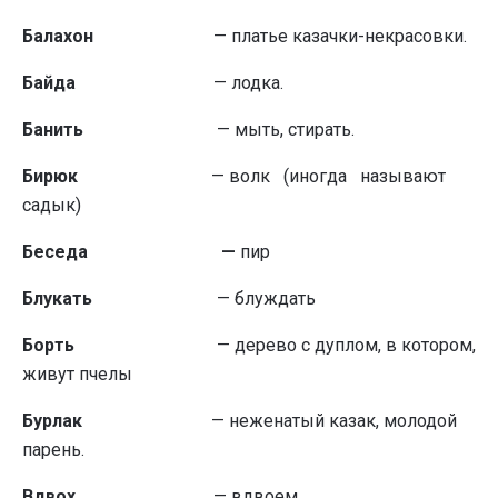
Балахон
— платье казачки-некрасовки.
Байда
— лодка.
Банить
— мыть, стирать.
Бирюк
— волк (иногда называют
садык)
Беседа —
пир
Блукать
— блуждать
Борть
—
дерево с дуплом, в котором,
живут пчелы
Бурлак
— неженатый казак, молодой
парень.
Вдвох
— вдвоем