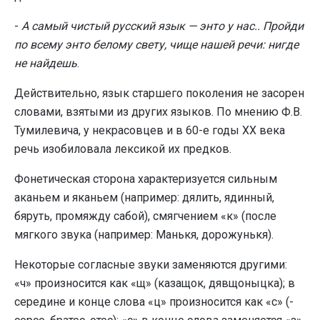
-
А самый чистый русский язык — энто у нас.. Пройди
по всему энто белому свету, чище нашей речи: нигде
не найдешь
.
Действительно, язык старшего поколения не засорен
словами, взятыми из других языков. По мнению Ф.В.
Тумилевича, у некрасовцев и в 60-е годы ХХ века
речь изобиловала лексикой их предков.
Фонетическая сторона характеризуется сильным
аканьем и яканьем (например: дялить, ядинный,
бяруть, промяжду сабой), смягчением «к» (после
мягкого звука (например: Манькя, дорожунькя).
Некоторые согласные звуки заменяются другими:
«ч» произносится как «щ» (казащок, дявщоныцка); в
середине и конце слова «ц» произносится как «с» (-