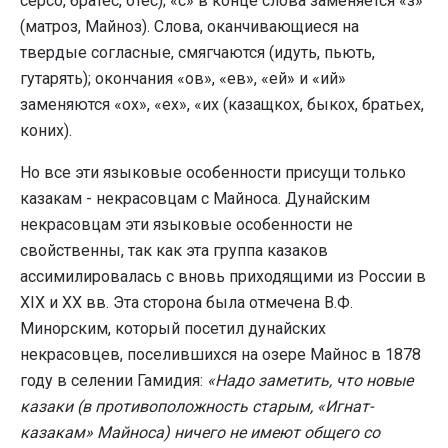
сер­со, братес, отес); «с» в конце слова заменяется «з»
(матроз, Майноз). Слова, оканчивающиеся на
твердые согласные, смягчаются (идуть, пьють,
гутарять); окон­чания «ов», «ев», «ей» и «ий»
заменяются «ох», «ех», «их (казащкох, быкох, братьех,
коних).
Но все эти языковые особенности присущи только
казакам - некрасовцам с Майноса. Дунайским
некрасовцам эти языковые особенности не
свойственны, так как эта группа казаков
ассимилировалась с вновь приходящими из России в
XIX и XX вв. Эта сторона была отмечена В.Ф.
Минорским, кото­рый посетил дунайских
некрасовцев, поселившихся на озере Майнос в 1878
году в селении Гамидия:
«Надо за­метить, что новые
казаки (в противоположность ста­рым, «Игнат-
казакам» Майноса) ничего не имеют общего со