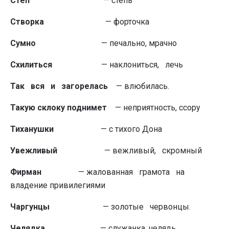
Степ
— степь
Створка
— форточка
Сумно
— печально, мрачно
Схилиться
— наклониться, лечь
Так вся и загорелась
— влюбилась.
Такую
склоку поднимет
— неприятность, ссору
Тиханушки
— с тихого Дона
Увежливый
— вежливый, скромный
Фирман
— жалованная грамота на
владение привилегиями
Чаргунцы
— золотые червонцы.
Челядка
— служанка, челядь.