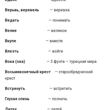
Верьвь, веревель
— веревка
Ведать
— понимать
Велие
— великое
Вкупе
— вместе
Влезть
— войти
Вока (ока)
— 3 фунта — турецкая мера
Восьмиконечный крест
— старообрядческий
крест
Встренуть
— встретить
Глухая спень
— полночь
Дитех
— детей