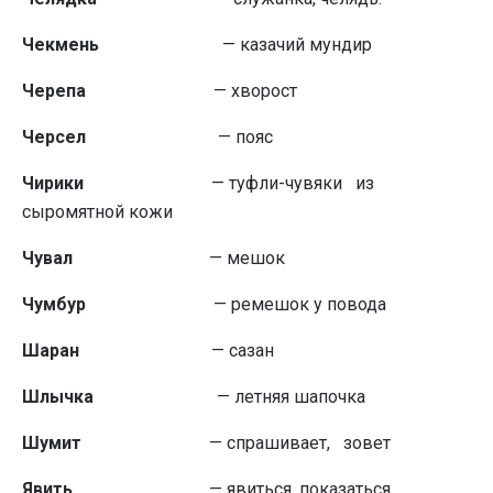
Чекмень
— казачий мундир
Черепа
— хворост
Черсел
— пояс
Чирики
— туфли-чувяки из
сыромятной ко­жи
Чувал
— мешок
Чумбур
— ремешок у повода
Шаран
— сазан
Шлычка
— летняя шапочка
Шумит
— спрашивает, зовет
Явить
— явиться, показаться