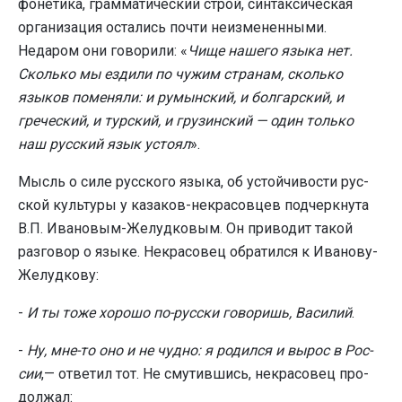
фонетика, грамматический строй, синтаксическая
орга­низация остались почти неизмененными.
Недаром они говорили: «
Чище нашего язы­ка нет.
Сколько мы ездили по чужим странам, сколько
языков поменяли: и румынский, и болгарский, и
грече­ский, и турский, и грузинский — один только
наш рус­ский язык устоял
».
Мысль о силе русского языка, об устойчивости рус­
ской культуры у казаков-некрасовцев подчеркнута
В.П. Ивановым-Желудковым. Он приводит такой
разговор о языке. Некрасовец обратился к Иванову-
Желудкову:
-
И ты тоже хорошо по-русски говоришь, Василий
.
-
Ну, мне-то оно и не чудно: я родился и вырос в Рос­
сии
,— ответил тот. Не смутившись, некрасовец про­
должал: