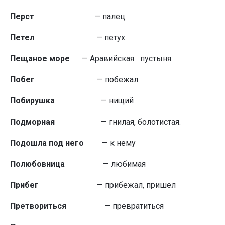
Перст
— палец
Петел
— петух
Пещаное море
— Аравийская пустыня.
Побег
— побежал
Побирушка
— нищий
Подморная
— гнилая, болотистая.
Подошла под него
— к нему
Полюбовница
— любимая
Прибег
— прибежал, пришел
Претвориться
— превратиться