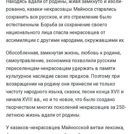
Находясь вдали от родины, живя замкнуто и изоли­
рованно, казаки-некрасовцы Майноса старались
сохранить все русское, и это стремление было
естественным. Борьба за сохранение своего
национального лица спа­сла некрасовцев от
ассимиляции с другими народами, окружавшими их.
Обособленная, замкнутая жизнь, любовь к родине,
самоуправление, экономика позволили русским
переселенцам-некрасовцам удержать в памяти
культурное наследие своих предков. Поэтому при
возвращении на родину они при­несли не только
чистоту народного языка, сказки, пес­ни конца XVII и
начала XVIII вв., но и то новое, что было создано
творчеством многих поколений некрасовцев за 250-
летнюю жизнь вдали от родины.
У казаков-некрасовцев Майносской ветви лексика,