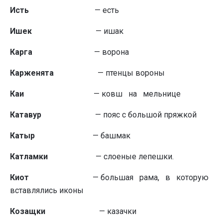
Исть
— есть
Ишек
— ишак
Карга
— ворона
Карженята
— птенцы вороны
Каи
— ковш на мельнице
Катавур
— пояс с большой пряжкой
Катыр
— башмак
Катламки
— слоеные лепешки.
Киот
— большая рама, в которую
встав­лялись иконы
Козащки
— казачки