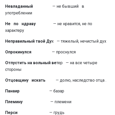
Невладанный
— не бывший в
употреблении
Не по ндраву
— не нравится, не по
характеру
Неправильный твой Ду
х — тяжелый, нечистый дух
Опрокинулся
— проснулся
Отпустить на вольный ве
тер — на все четыре
стороны
Отцовщину искать
— долю, наследство отца .
Панаир
— базар
Племину
— племени
Перси
— грудь