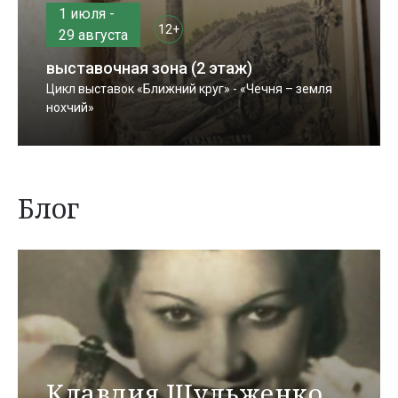
1 июля -
12+
29 августа
выставочная зона (2 этаж)
Цикл выставок «Ближний круг» - «Чечня – земля
нохчий»
Блог
Клавдия Шульженко