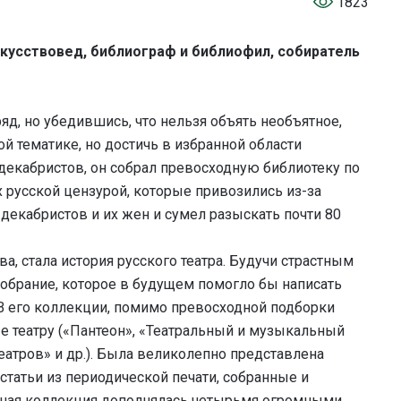
1823
скусствовед, библиограф и библиофил, собиратель
яд, но убедившись, что нельзя объять необъятное,
й тематике, но достичь в избранной области
екабристов, он собрал превосходную библиотеку по
х русской цензурой, которые привозились из-за
 декабристов и их жен и сумел разыскать почти 80
ва, стала история русского театра. Будучи страстным
собрание, которое в будущем помогло бы написать
 В его коллекции, помимо превосходной подборки
е театру («Пантеон», «Театральный и музыкальный
еатров» и др.). Была великолепно представлена
статьи из периодической печати, собранные и
льная коллекция дополнялась четырьмя огромными