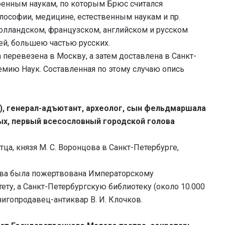
военным наукам, по которым Брюс считался
илософии, медицине, естественным наукам и пр.
голландском, французском, английском и русском
ей, большею частью русских.
 перевезена в Москву, а затем доставлена в Санкт-
мию Наук. Составленная по этому случаю опись
), генерал-адъютант, археолог, сын фельдмаршала
вых, первый всесословный городской голова
ца, князя М. С. Воронцова в Санкт-Петербурге,
цова была пожертвована Императорскому
ту, а Санкт-Петербургскую библиотеку (около 10.000
нигопродавец-антиквар В. И. Клочков.