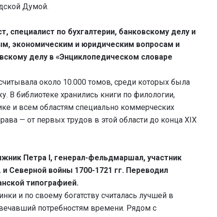
одской Думой.
т, специалист по бухгалтерии, банковскому делу и
ым, экономическим и юридическим вопросам и
ковскому делу в «Энциклопедическом словаре
асчитывала около 10.000 томов, среди которых была
у. В библиотеке хранились книги по филологии,
ике и всем областям специально коммерческих
рава — от первых трудов в этой области до конца XIX
ижник Петра I, генерал-фельдмаршал, участник
в. и Северной войны 1700-1721 гг. Переводил
анской типографией.
нки и по своему богатству считалась лучшей в
твечавший потребностям времени. Рядом с