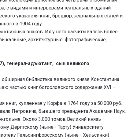
ра, с видами и интерьерами театральных зданий.
ского указателя книг, брошюр, журнальных статей и
нного в 1904 году.
 книжных знаков. Их у него насчитывалось более
узыкальные, архитектурные, фотографические,
7), генерал-адъютант, сын великого
ь обширная библиотека великого князя Константина
ьшею частью книг богословского содержания XVI —
книг, купленная у Корфа в 1764 году за 50.000 руб.
авла Петровича, бывшего президента Академии Наук,
окгольме. Около 3.000 томов Великий князь
ому Дерптскому (ныне - Тарту) Университету
лиотеку Гельсингфорсскому (ныне - Хельсинки)