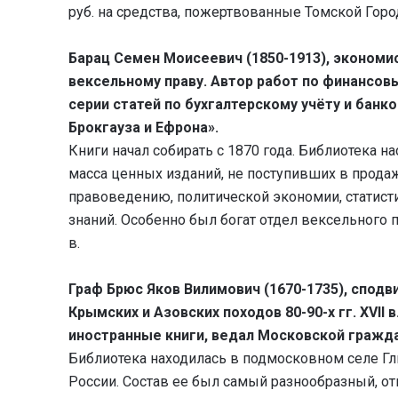
руб. на средства, пожертвованные Томской Гор
Барац Семен Моисеевич (1850-1913), экономис
вексельному праву. Автор работ по финансов
серии статей по бухгалтерскому учёту и бан
Брокгауза и Ефрона».
Книги начал собирать с 1870 года. Библиотека н
масса ценных изданий, не поступивших в продаж
правоведению, политической экономии, статист
знаний. Особенно был богат отдел вексельного п
в.
Граф Брюс Яков Вилимович (1670-1735), сподв
Крымских и Азовских походов 80-90-х гг. XVII 
иностранные книги, ведал Московской гражд
Библиотека находилась в подмосковном селе Гли
России. Состав ее был самый разнообразный, о