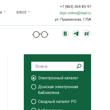
+7 (863) 264-85-97
Ы
БЛОГ
dspl-online@dspl.ru
ул. Пушкинская, 175А
Электронный каталог
Донская электронная
библиотека
Сводный каталог РО