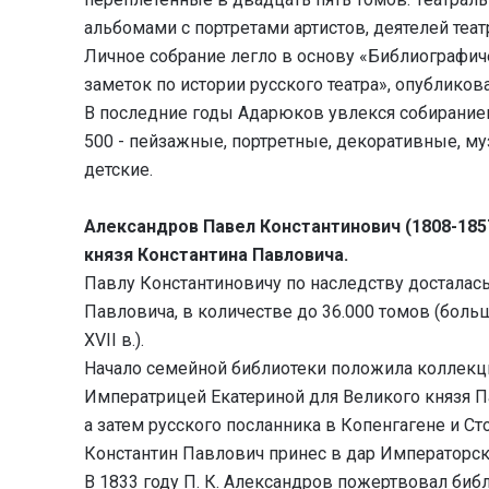
альбомами с портретами артистов, деятелей теат
Личное собрание легло в основу «Библиографиче
заметок по истории русского театра», опубликова
В последние годы Адарюков увлекся собиранием
500 - пейзажные, портретные, декоративные, м
детские.
Александров Павел Константинович (1808-185
князя Константина Павловича.
Павлу Константиновичу по наследству досталас
Павловича, в количестве до 36.000 томов (бол
XVII в.).
Начало семейной библиотеки положила коллекция 
Императрицей Екатериной для Великого князя П
а затем русского посланника в Копенгагене и Ст
Константин Павлович принес в дар Императорск
В 1833 году П. К. Александров пожертвовал биб