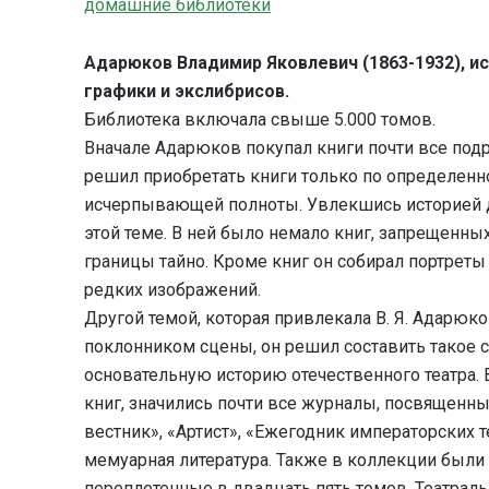
домашние библиотеки
Адарюков Владимир Яковлевич (1863-1932), и
графики и экслибрисов.
Библиотека включала свыше 5.000 томов.
Вначале Адарюков покупал книги почти все подр
решил приобретать книги только по определенно
исчерпывающей полноты. Увлекшись историей д
этой теме. В ней было немало книг, запрещенны
границы тайно. Кроме книг он собирал портреты
редких изображений.
Другой темой, которая привлекала В. Я. Адарюко
поклонником сцены, он решил составить такое 
основательную историю отечественного театра.
книг, значились почти все журналы, посвященны
вестник», «Артист», «Ежегодник императорских т
мемуарная литература. Также в коллекции были 
переплетенные в двадцать пять томов. Театра