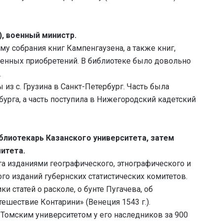
, военный министр.
му собрания книг Кампенгаузена, а также книг,
венных приобретений. В библиотеке было довольно
.
из с. Грузина в Cанкт-Петербург. Часть была
бурга, а часть поступила в Нижегородский кадетский
блиотекарь Казанского университета, затем
итета.
та изданиями географического, этнографического и
го изданий губернских статистических комитетов.
и статей о расколе, о бунте Пугачева, об
тешествие Контарини» (Венеция 1543 г.).
 Томским университетом у его наследников за 900