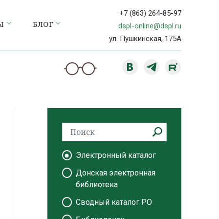
+7 (863) 264-85-97
Ы
БЛОГ
dspl-online@dspl.ru
ул. Пушкинская, 175А
Электронный каталог
Донская электронная
библиотека
Сводный каталог РО