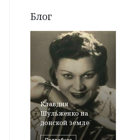
Блог
Клавдия
Шульженко на
донской земле