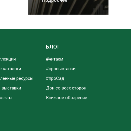
Подробнее
Ы
БЛОГ
ллекции
#читаем
е каталоги
#провыставки
аленные ресурсы
#проСад
е выставки
Дон со всех сторон
роекты
Книжное обозрение