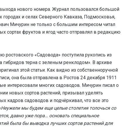
выхода нового номера. Журнал пользовался большой
х городах и селах Северного Кавказа, Подмосковья,
вич Мичурин не только с большим интересом читал
вых сортах фруктов и ягод часто отправлял в редакцию
ию ростовского «Садовода» поступила рукопись из
а гибридов терна с зеленым ренклодом». В архиве
игинал этой статьи. Как видно из собственноручной
писи, она была отправлена в Ростов 24 декабря 1911
рые интересовали многих садоводов. Мичурин писал о
нии новых сортов растений, призывал уделять
 кадров садоводов и подчёркивал, что все это
«Неужели мы будем еще целые столетия толочься со
тся, давно уже пора… основать специальное
тий была бы выводка лучших сортов растений для