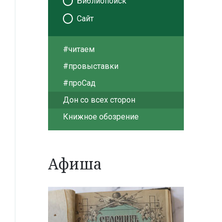
Библиопоиск
Сайт
#читаем
#провыставки
#проСад
Дон со всех сторон
Книжное обозрение
Афиша