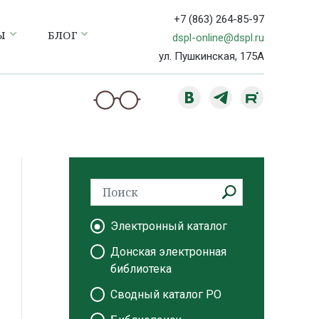
+7 (863) 264-85-97
Ы
БЛОГ
dspl-online@dspl.ru
ул. Пушкинская, 175А
Электронный каталог
Донская электронная
библиотека
Сводный каталог РО