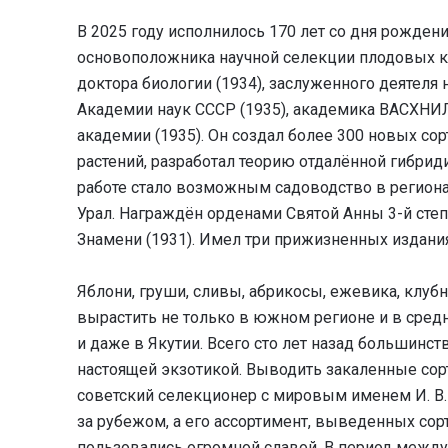
В 2025 году исполнилось 170 лет со дня рожден
основоположника научной селекции плодовых к
доктора биологии (1934), заслуженного деятеля 
Академии наук СССР (1935), академика ВАСХНИЛ
академии (1935). Он создал более 300 новых со
растений, разработал теорию отдалённой гибрид
работе стало возможным садоводство в региона
Урал. Награждён орденами Святой Анны 3-й степе
Знамени (1931). Имел три прижизненных издани
Яблони, груши, сливы, абрикосы, ежевика, клуб
вырастить не только в южном регионе и в средн
и даже в Якутии. Всего сто лет назад большинс
настоящей экзотикой. Выводить закаленные сор
советский селекционер с мировым именем И. В. 
за рубежом, а его ассортимент, выведенных сор
пользовались огромной славой. В период между 