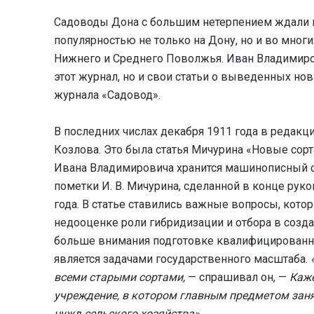
Садоводы Дона с большим нетерпением ждали 
популярностью не только на Дону, но и во многи
Нижнего и Среднего Поволжья. Иван Владимиро
этот журнал, но и свои статьи о выведенных но
журнала «Садовод».
В последних числах декабря 1911 года в редакц
Козлова. Это была статья Мичурина «Новые сорт
Ивана Владимировича хранится машинописный ор
пометки И. В. Мичурина, сделанной в конце руко
года. В статье ставились важные вопросы, кото
недооценке роли гибридизации и отбора в созда
больше внимания подготовке квалифицированных
является задачами государственного масштаба.
всеми старыми сортами,
— спрашивал он, —
Каже
учреждение, в котором главным предметом заня
нужд сельского хозяйства».