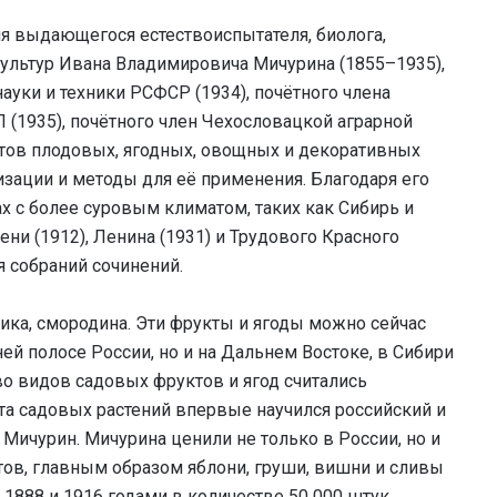
ия выдающегося естествоиспытателя, биолога,
ультур Ивана Владимировича Мичурина (1855–1935),
науки и техники РСФСР (1934), почётного члена
 (1935), почётного член Чехословацкой аграрной
ртов плодовых, ягодных, овощных и декоративных
изации и методы для её применения. Благодаря его
х с более суровым климатом, таких как Сибирь и
ни (1912), Ленина (1931) и Трудового Красного
я собраний сочинений.
ника, смородина. Эти фрукты и ягоды можно сейчас
ей полосе России, но и на Дальнем Востоке, в Сибири
тво видов садовых фруктов и ягод считались
та садовых растений впервые научился российский и
Мичурин. Мичурина ценили не только в России, но и
тов, главным образом яблони, груши, вишни и сливы
1888 и 1916 годами в количестве 50 000 штук