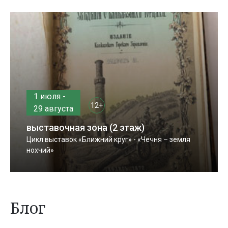
1 июля -
12+
29 августа
выставочная зона (2 этаж)
Цикл выставок «Ближний круг» - «Чечня – земля
нохчий»
Блог