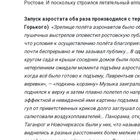
Ростове. И поскольку строился летательный аппар
Запуск аэростата оба раза производился с те
Горького)
.
«Зрелище полёта аэронавтов было об
пушечных выстрелов оповестил ростовскую публ
что условия к осуществлению полёта благоприят
почти беспрерывно и тем зазывал публику… В од
кругом сада и крыши соседних домов были поло
нетерпением ожидали момента подъёма аэростат
когда всё было готово к подъему, Лаврентьев
веревки», — «подкинь корзину» Музыка заиграл
поднялся к верху и затем плавно полетел по нап
эффектной и невиданной ими картины подъема. 
гул от приветственных криков долго заглушал 
салютовали воздухоплавателей... Панорама, от
Таганрог и Новочеркасск были у них, что называ
виднелись в разных расстояниях более мелкие п