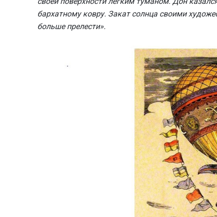
своей поверхности лёгким туманом. Дон казался
бархатному ковру. Закат солнца своими худож
больше прелести».