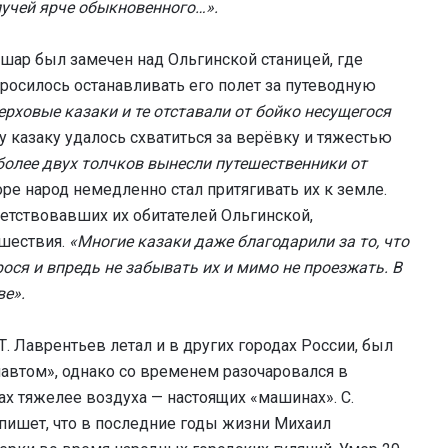
лучей ярче обыкновенного…».
шар был замечен над Ольгинской станицей, где
росилось останавливать его полет за путеводную
рховые казаки и те отставали от бойко несущегося
 казаку удалось схватиться за верёвку и тяжестью
более двух толчков вынесли путешественники от
ре народ немедленно стал притягивать их к земле.
етствовавших их обитателей Ольгинской,
шествия.
«Многие казаки даже благодарили за то, что
ося и впредь не забывать их и мимо не проезжать. В
ве».
. Лаврентьев летал и в других городах России, был
автом», однако со временем разочаровался в
ах тяжелее воздуха — настоящих «машинах». С.
пишет, что в последние годы жизни Михаил