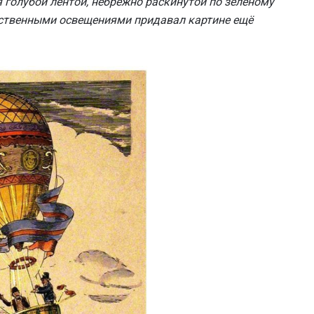
 голубой лентой, небрежно раскинутой по зелёному
ественными освещениями придавал картине ещё