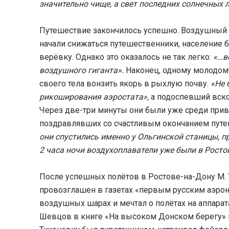
значительно чище, а свет последних солнечных 
Путешествие закончилось успешно. Воздушный 
начали снижаться путешественники, население б
верёвку. Однако это оказалось не так легко:
«…ве
воздушного гиганта».
Наконец, одному молодому
своего тела вонзить якорь в рыхлую почву.
«Не 
рикоширования аэростата»,
а подоспевший вско
Через две-три минуты они были уже среди прив
поздравлявших со счастливым окончанием путе
они спустились именно у Ольгинской станицы, пр
2 часа ночи воздухоплаватели уже были в Росто
После успешных полётов в Ростове-на-Дону М. Т
провозглашен в газетах «первым русским аэрон
воздушных шарах и мечтал о полётах на аппарат
Шевцов в книге «На высоком Донском берегу» 