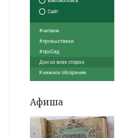
Библиопоиск
Сайт
#читаем
#провыставки
#проСад
Дон со всех сторон
Книжное обозрение
Афиша