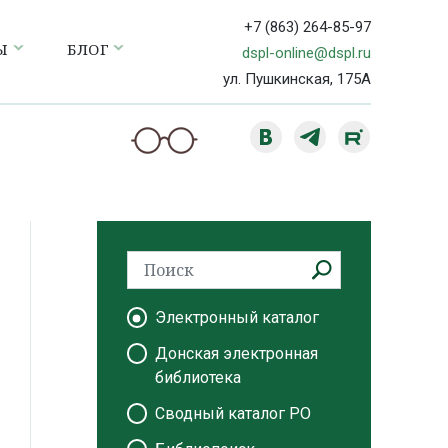
+7 (863) 264-85-97
Ы
БЛОГ
dspl-online@dspl.ru
ул. Пушкинская, 175А
Электронный каталог
Донская электронная
библиотека
Сводный каталог РО