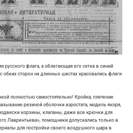
 русского флага, а облегающая его сетка в синий
с обеих сторон на длинных шестах красовались флаги
чкой полностью самостоятельно! Кройка, плетение
мазывание резиной оболочки аэростата, модель якоря,
одвески корзины, клапаны, даже все крючки для
ого Лаврентьева», помощники допускались только в
териалы для постройки своего воздушного шара в