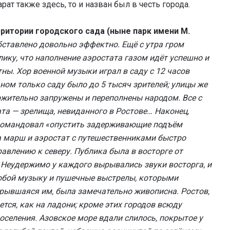
ат также здесь, то и назван был в честь города.
рритории городского сада (ныне парк имени М.
ставлено довольно эффектно. Ещё с утра гром
ику, что наполнение аэростата газом идёт успешно и
ны. Хор военной музыки играл в саду с 12 часов
ном только саду было до 5 тысяч зрителей; улицы же
жительно запружены и переполнены народом. Все с
а — зрелища, невиданного в Ростове… Наконец,
 скомандовал «опустить задерживающие подъём
а марш и аэростат с путешественниками быстро
равлению к северу. Публика была в восторге от
Неудержимо у каждого вырывались звуки восторга, и
собой музыку и пушечные выстрелы, которыми
крывшаяся им, была замечательно живописна. Ростов,
ется, как на ладони; кроме этих городов всюду
оселения. Азовское море вдали слилось, покрытое у