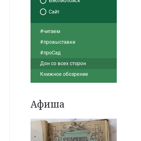
Библиопоиск
Сайт
#читаем
#провыставки
#проСад
Дон со всех сторон
Книжное обозрение
Афиша