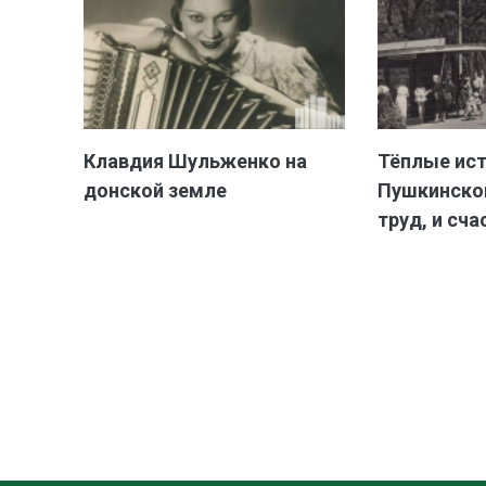
Клавдия Шульженко на
Тёплые ис
донской земле
Пушкинской
труд, и сча