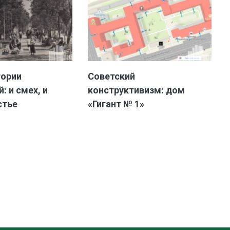
тории
Советский
: и смех, и
конструктивизм: дом
стье
«Гигант № 1»