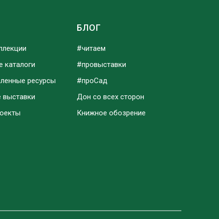
Ы
БЛОГ
ллекции
#читаем
е каталоги
#провыставки
аленные ресурсы
#проСад
е выставки
Дон со всех сторон
роекты
Книжное обозрение