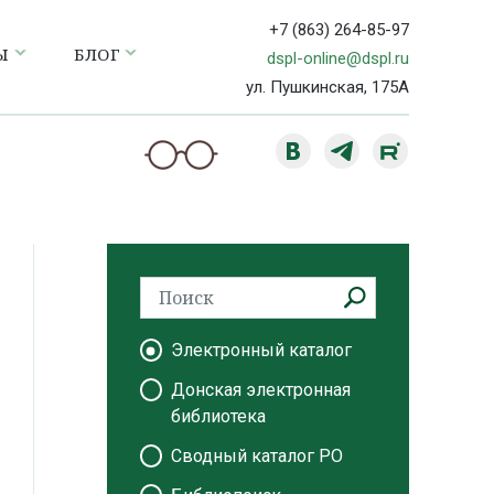
+7 (863) 264-85-97
Ы
БЛОГ
dspl-online@dspl.ru
ул. Пушкинская, 175А
Электронный каталог
Донская электронная
библиотека
Сводный каталог РО