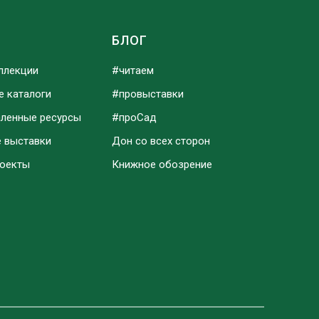
Ы
БЛОГ
ллекции
#читаем
е каталоги
#провыставки
аленные ресурсы
#проСад
е выставки
Дон со всех сторон
роекты
Книжное обозрение