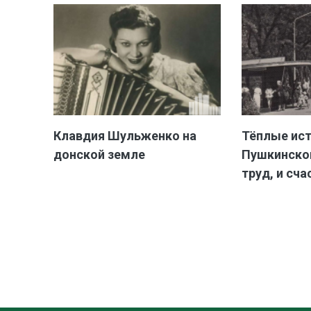
Клавдия Шульженко на
Тёплые ис
донской земле
Пушкинской
труд, и сча