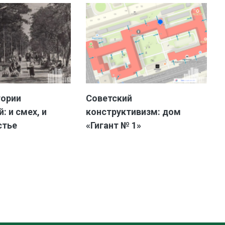
тории
Советский
: и смех, и
конструктивизм: дом
стье
«Гигант № 1»