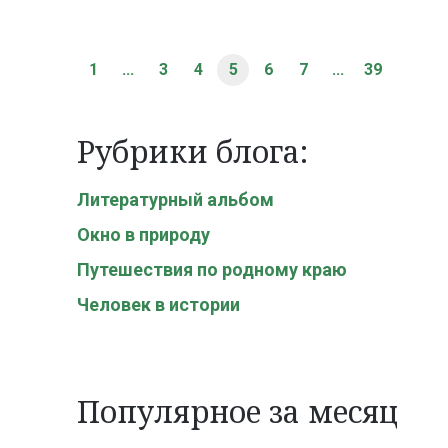
1
...
3
4
5
6
7
...
39
Рубрики блога:
Литературный альбом
Окно в природу
Путешествия по родному краю
Человек в истории
Популярное за месяц