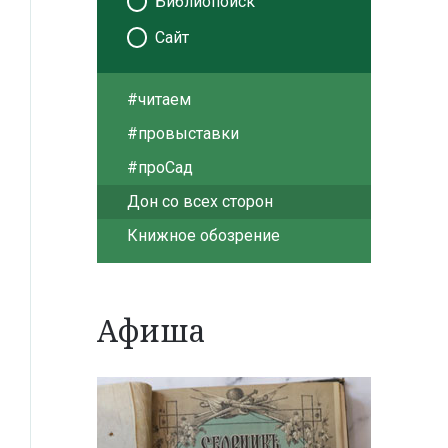
Библиопоиск
Сайт
#читаем
#провыставки
#проСад
Дон со всех сторон
Книжное обозрение
Афиша