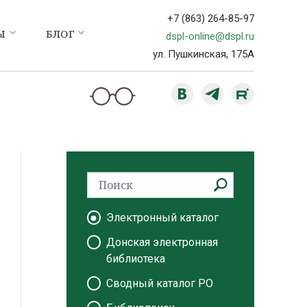
+7 (863) 264-85-97
Ы
БЛОГ
dspl-online@dspl.ru
ул. Пушкинская, 175А
Электронный каталог
Донская электронная
библиотека
Сводный каталог РО