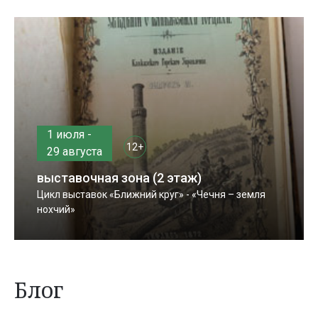
1 июля -
12+
29 августа
выставочная зона (2 этаж)
Цикл выставок «Ближний круг» - «Чечня – земля
нохчий»
Блог