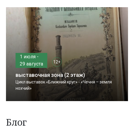
1 июля -
12+
29 августа
выставочная зона (2 этаж)
Цикл выставок «Ближний круг» - «Чечня – земля
нохчий»
Блог