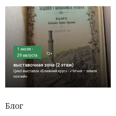
1 июля -
12+
29 августа
выставочная зона (2 этаж)
Цикл выставок «Ближний круг» - «Чечня – земля
нохчий»
Блог