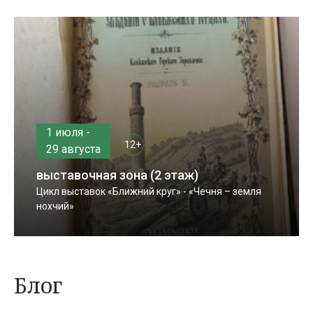
1 июля -
12+
29 августа
выставочная зона (2 этаж)
Цикл выставок «Ближний круг» - «Чечня – земля
нохчий»
Блог