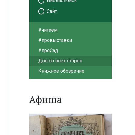
Библиопоиск
Сайт
#читаем
#провыставки
#проСад
Дон со всех сторон
Книжное обозрение
Афиша