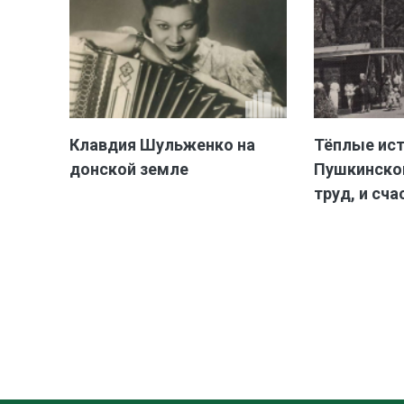
Клавдия Шульженко на
Тёплые ис
донской земле
Пушкинской
труд, и сча