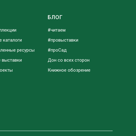
Ы
БЛОГ
ллекции
#читаем
е каталоги
#провыставки
аленные ресурсы
#проСад
е выставки
Дон со всех сторон
роекты
Книжное обозрение