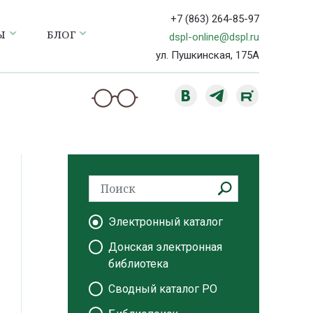
+7 (863) 264-85-97
Ы
БЛОГ
dspl-online@dspl.ru
ул. Пушкинская, 175А
Электронный каталог
Донская электронная
библиотека
Сводный каталог РО