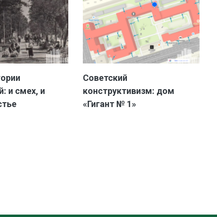
тории
Советский
: и смех, и
конструктивизм: дом
стье
«Гигант № 1»