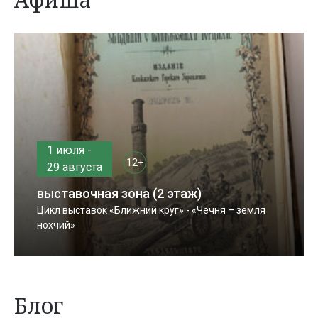
1 июля -
12+
29 августа
выставочная зона (2 этаж)
Цикл выставок «Ближний круг» - «Чечня – земля
нохчий»
Блог