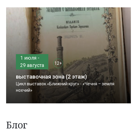
1 июля -
12+
29 августа
выставочная зона (2 этаж)
Цикл выставок «Ближний круг» - «Чечня – земля
нохчий»
Блог