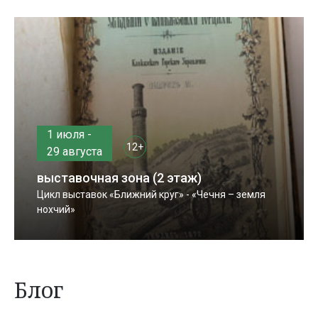
1 июля -
12+
29 августа
выставочная зона (2 этаж)
Цикл выставок «Ближний круг» - «Чечня – земля
нохчий»
Блог