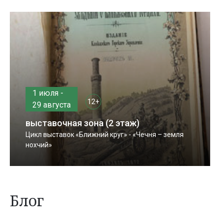
1 июля -
12+
29 августа
выставочная зона (2 этаж)
Цикл выставок «Ближний круг» - «Чечня – земля
нохчий»
Блог