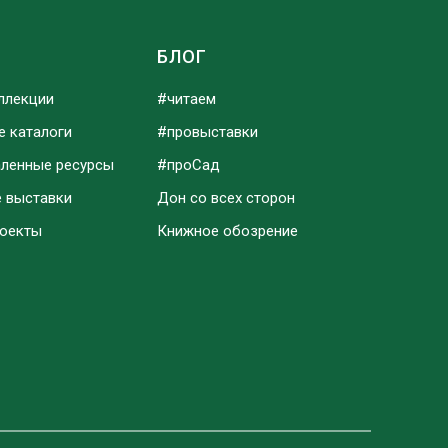
Ы
БЛОГ
ллекции
#читаем
е каталоги
#провыставки
аленные ресурсы
#проСад
е выставки
Дон со всех сторон
роекты
Книжное обозрение