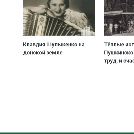
Клавдия Шульженко на
Тёплые ис
донской земле
Пушкинской
труд, и сча