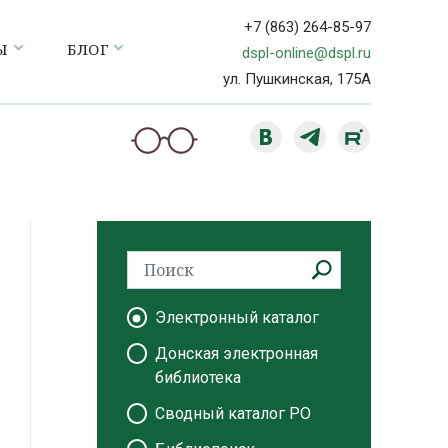
+7 (863) 264-85-97
Ы
БЛОГ
dspl-online@dspl.ru
ул. Пушкинская, 175А
Электронный каталог
Донская электронная
библиотека
Сводный каталог РО