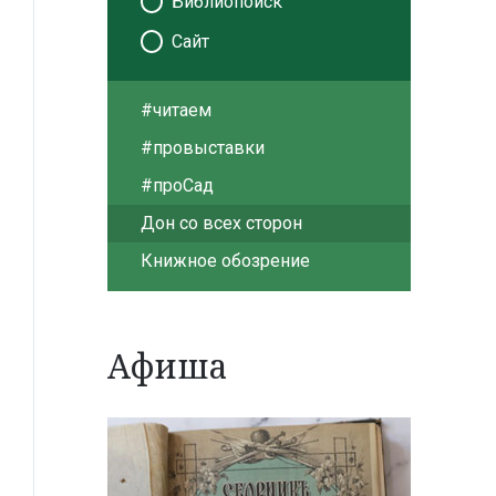
Библиопоиск
Сайт
#читаем
#провыставки
#проСад
Дон со всех сторон
Книжное обозрение
Афиша