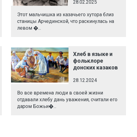
28.02.2025
Этот мальчишка из казачьего хутора близ
станицы Арчединской, что раскинулась на
левом �...
Хлеб в языке и
фольклоре
донских казаков
28.12.2024
Во все времена люди в своей жизни
отдавали хлебу дань уважения, считали его
даром Божьи�...