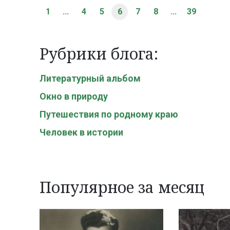
1
...
4
5
6
7
8
...
39
Рубрики блога:
Литературный альбом
Окно в природу
Путешествия по родному краю
Человек в истории
Популярное за месяц