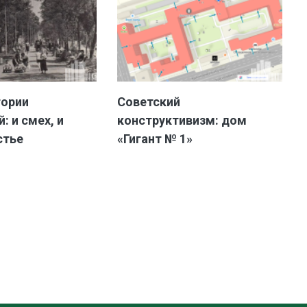
тории
Советский
: и смех, и
конструктивизм: дом
стье
«Гигант № 1»