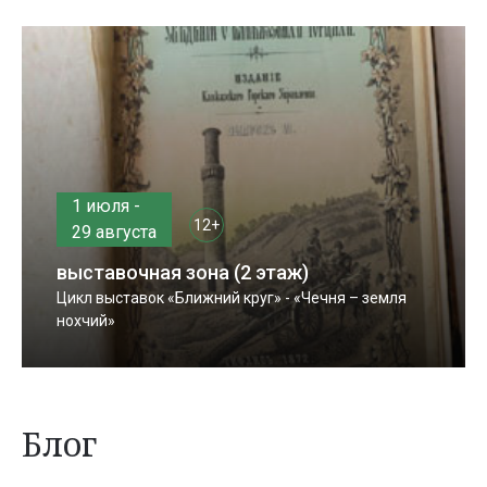
1 июля -
12+
29 августа
выставочная зона (2 этаж)
Цикл выставок «Ближний круг» - «Чечня – земля
нохчий»
Блог