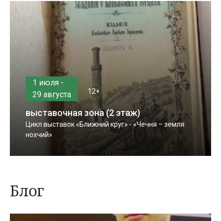
1 июля -
12+
29 августа
выставочная зона (2 этаж)
Цикл выставок «Ближний круг» - «Чечня – земля
нохчий»
Блог