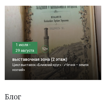
1 июля -
12+
29 августа
выставочная зона (2 этаж)
Цикл выставок «Ближний круг» - «Чечня – земля
нохчий»
Блог