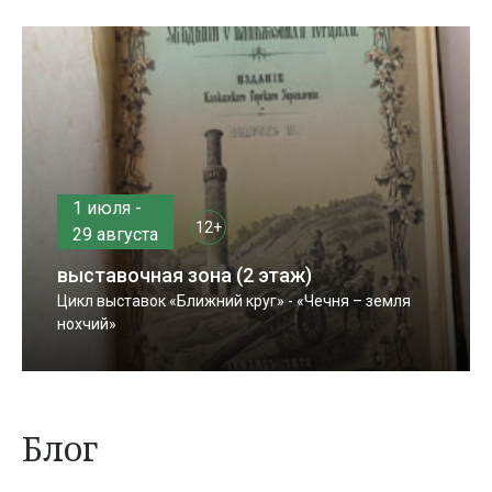
1 июля -
12+
29 августа
выставочная зона (2 этаж)
Цикл выставок «Ближний круг» - «Чечня – земля
нохчий»
Блог