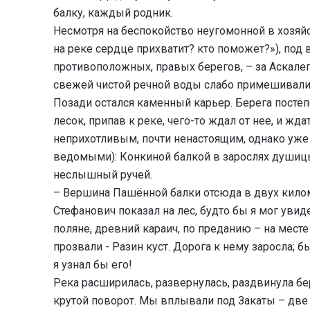
балку, каждый родник.
Несмотря на беспокойство неугомонной в хозяй
на реке сердце прихватит? кто поможет?»), под
противоположных, правых берегов, – за Аскалепо
свежей чистой речной воды слабо примешивали
Позади остался каменный карьер. Берега постеп
лесок, припав к реке, чего-то ждал от нее, и жд
неприхотливым, почти ненастоящим, однако уже
ведомыми): Конкиной балкой в зарослях душицы
неслышный ручей.
– Вершина Пашённой балки отсюда в двух кило
Стефанович показал на лес, будто бы я мог увиде
поляне, древний караич, по преданию – на месте с
прозвали - Разин куст. Дорога к нему заросла; 
я узнал бы его!
Река расширилась, развернулась, раздвинула бе
крутой поворот. Мы вплывали под Закаты – дв