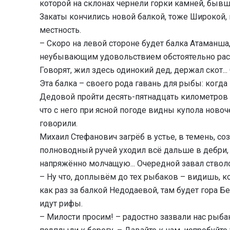
которой на склонах чернели горки камней, быв
Закаты кончились новой балкой, тоже Широкой,
местность.
– Скоро на левой стороне будет балка Атаманша,
неубывающим удовольствием обстоятельно рас
Говорят, жил здесь одинокий дед, держал скот...
Эта балка – своего рода гавань для рыбы: когда 
Дедовой пройти десять-пятнадцать километров в
что с него при ясной погоде видны купола ново
говорили.
Михаил Стефанович загрёб в устье, в темень, с
полноводный ручей уходил всё дальше в дебри,
напряжённо молчащую... Очередной завал стволо
– Ну что, доплывём до тех рыбаков – видишь, к
как раз за балкой Недодаевой, там будет гора Б
идут рифы.
– Милости просим! – радостно зазвали нас рыбак