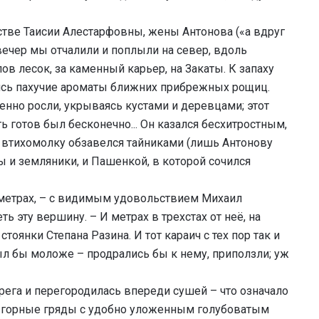
стве Таисии Алестарфовны, жены Антонова («а вдруг
 вечер мы отчалили и поплыли на север, вдоль
в лесок, за каменный карьер, на Закаты. К запаху
сь пахучие ароматы ближних прибрежных рощиц.
енно росли, укрываясь кустами и деревцами; этот
ать готов был бесконечно... Он казался бесхитростным,
 втихомолку обзавелся тайниками (лишь Антонову
 и земляники, и Пашенкой, в которой сочился
метрах, – с видимым удовольствием Михаил
ть эту вершину. – И метрах в трехстах от неё, на
тоянки Степана Разина. И тот караич с тех пор так и
был бы моложе – продрались бы к нему, приползли; уж
рега и перегородилась впереди сушей – что означало
е горные гряды с удобно уложенным голубоватым