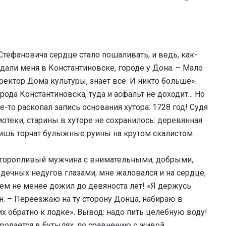
тефановича сердце стало пошаливать, и ведь, как-
дали меня в Константиновске, городе у Дона. – Мало
иректор Дома культуры, знает всё. И никто больше».
ода Константиновска, туда и асфальт не доходит... Но
е-то раскопал запись основания хутора: 1728 год! Судя
отеки, старины в хуторе не сохранилось: деревянная
лишь торчат булыжные руины на крутом скалистом
еторопливый мужчина с внимательными, добрыми,
дечных недугов глазами, мне жаловался и на сердце,
ем не менее дожил до девяноста лет! «Я держусь
н. – Переезжаю на ту сторону Донца, набираю в
х обратно к лодке». Вывод: надо пить целебную воду!
 продаётся в бутылях, по сравнению с живой