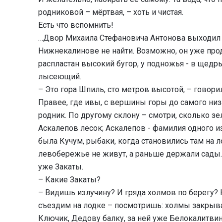
родниковой – мёртвая, – хоть и чистая.
Есть что вспомнить!
…Двор Михаила Стефановича Антонова выходил н
Нижнекалинове не найти. Возможно, он уже про
распластан высокий бугор, у подножья - в щедр
лысеющий.
– Это гора Шпиль, сто метров высотой, – говори
Правее, где ивы, с вершины горы до самого низ
родник. По другому склону – смотри, сколько зе
Аскалепов лесок; Аскалепов - фамилия одного из
была Кучум, рыбаки, когда становились там на л
левобережье не живут, а раньше держали сады.
уже Закаты.
– Какие Закаты?
– Видишь излучину? И гряда холмов по берегу?
съездим на лодке – посмотришь: холмы закрыва
Ключик, Дедову балку, за ней уже Белокалитвин