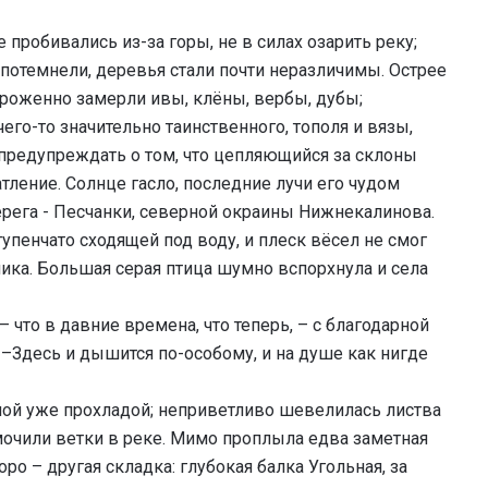
 пробивались из-за горы, не в силах озарить реку;
потемнели, деревья стали почти неразличимы. Острее
ороженно замерли ивы, клёны, вербы, дубы;
его-то значительно таинственного, тополя и вязы,
 предупреждать о том, что цепляющийся за склоны
тление. Солнце гасло, последние лучи его чудом
рега - Песчанки, северной окраины Нижнекалинова.
пенчато сходящей под воду, и плеск вёсел не смог
ка. Большая серая птица шумно вспорхнула и села
 что в давние времена, что теперь, – с благодарной
 –Здесь и дышится по-особому, и на душе как нигде
чной уже прохладой; неприветливо шевелилась листва
очили ветки в реке. Мимо проплыла едва заметная
ро – другая складка: глубокая балка Угольная, за