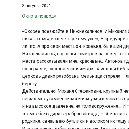
3 августа 2021
Окно в природу
«Скорее поезжайте в Нижнекалинов, у Михаила С
никак, семьдесят четыре ему уже», – предупреж
ли что. А про свои места он, краевед, бывший д
Нижнекалинов, сорок километров на север от гор
места, рассказывали мне, красивые... Антонов гд
по справке, составленной им для районной библи
церковь давно разобрана, мельница сгорела – 
берегу.
Действительно, Михаил Стефанович, крупный н
несколько утомленными из-за участившихся сер
и на высокое давление, на головокружение… И т
только благодаря серебряной воде, – объяснял о
роднике, связываю бутылки и волоком их тащу и
И желательно, набирать её самому. Та вода, что