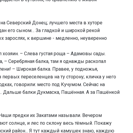
а Северский Донец; лучшего места в хуторе
дан его сыном… За гладкой и широкой рекой
ых зарослях, к вершине - медленно, неуверенно
л хозяин. – Слева густая роща – Адамовы сады.
а, – Серебряная балка, там я однажды раскопал
лени! – Широкая балка. Правее, у подножья,
 первых переселенцев на ту сторону; кличка у него
одках, говорили: место под Кучумом. Сейчас на
.. Дальше балки Дукмаска, Пашённая. А за Пашёнкой
 Наши предки их Закатами называли. Вечером
ют солнце, и лес по склону весь тёмный. Покажу
ский район... Я тут каждый камушек знаю, каждую