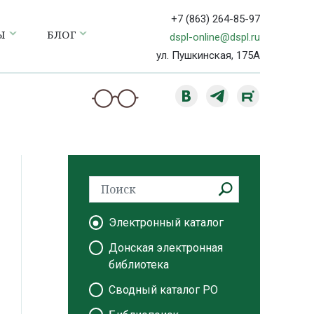
+7 (863) 264-85-97
Ы
БЛОГ
dspl-online@dspl.ru
ул. Пушкинская, 175А
Электронный каталог
Донская электронная
библиотека
Сводный каталог РО