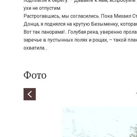
подплыли к берегу. – Давайте к нам, испробуйте 
ухи не отпустим.
Растрогавшись, мы согласились. Пока Михаил С
Донца, я поднялся на крутую Безыменку, котора
Вот так панорама!.. Голубая река, уверенно про
заречье в пустынных полях и рощах, – такой пла
охватила...
Фото