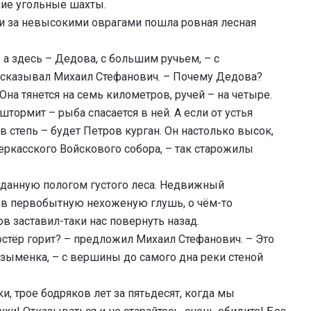
шие угольные шахты.
 и за невысокими оврагами пошла ровная лесная
 а здесь – Дедова, с большим ручьем, – с
сказывал Михаил Стефанович. – Почему Дедова?
 Она тянется на семь километров, ручей – на четыре.
штормит – рыба спасается в ней. А если от устья
 степь – будет Петров курган. Он настолько высок,
черкасского Войскового собора, – так старожилы
озданную пологом густого леса. Недвижный
 в первобытную нехоженую глушь, о чём-то
в заставил-таки нас повернуть назад.
остёр горит? – предложил Михаил Стефанович. – Это
езыменка, – с вершины до самого дна реки стеной
и, трое бодряков лет за пятьдесят, когда мы