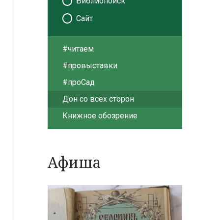
Библиопоиск
Сайт
#читаем
#провыставки
#проСад
Дон со всех сторон
Книжное обозрение
Афиша