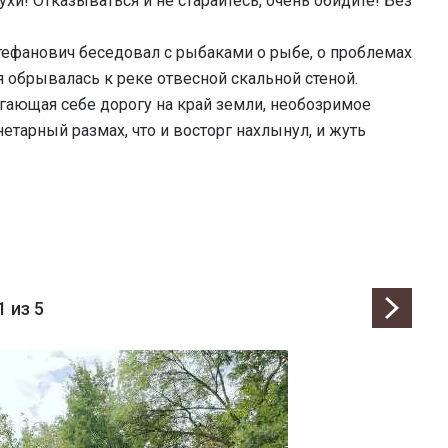
ухи! Отказываться и не старайтесь, очень обидите! Без
тефанович беседовал с рыбаками о рыбе, о проблемах
я обрывалась к реке отвесной скальной стеной.
лагающая себе дорогу на край земли, необозримое
нетарный размах, что и восторг нахлынул, и жуть
1
из 5