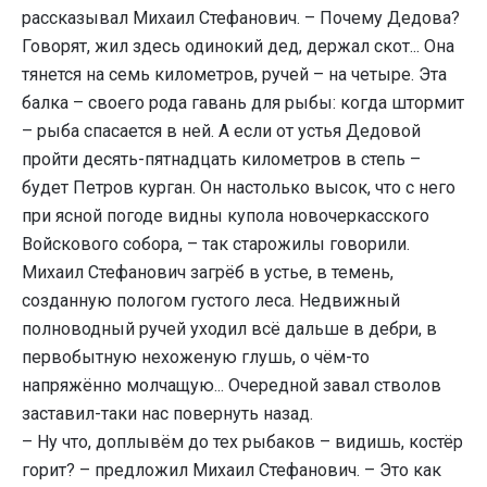
рассказывал Михаил Стефанович. – Почему Дедова?
Говорят, жил здесь одинокий дед, держал скот... Она
тянется на семь километров, ручей – на четыре. Эта
балка – своего рода гавань для рыбы: когда штормит
– рыба спасается в ней. А если от устья Дедовой
пройти десять-пятнадцать километров в степь –
будет Петров курган. Он настолько высок, что с него
при ясной погоде видны купола новочеркасского
Войскового собора, – так старожилы говорили.
Михаил Стефанович загрёб в устье, в темень,
созданную пологом густого леса. Недвижный
полноводный ручей уходил всё дальше в дебри, в
первобытную нехоженую глушь, о чём-то
напряжённо молчащую... Очередной завал стволов
заставил-таки нас повернуть назад.
– Ну что, доплывём до тех рыбаков – видишь, костёр
горит? – предложил Михаил Стефанович. – Это как