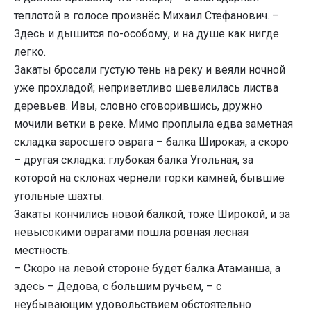
теплотой в голосе произнёс Михаил Стефанович. –
Здесь и дышится по-особому, и на душе как нигде
легко.
Закаты бросали густую тень на реку и веяли ночной
уже прохладой; неприветливо шевелилась листва
деревьев. Ивы, словно сговорившись, дружно
мочили ветки в реке. Мимо проплыла едва заметная
складка заросшего оврага – балка Широкая, а скоро
– другая складка: глубокая балка Угольная, за
которой на склонах чернели горки камней, бывшие
угольные шахты.
Закаты кончились новой балкой, тоже Широкой, и за
невысокими оврагами пошла ровная лесная
местность.
– Скоро на левой стороне будет балка Атаманша, а
здесь – Дедова, с большим ручьем, – с
неубывающим удовольствием обстоятельно