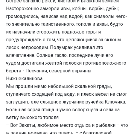
Острее запахло рекой, листвой и влажной землёй.
Настороженно замерли ивы, клёны, вербы, дубы;
громоздились, нависая над водой, как символы чего-
то значительно таинственного, тополя и вязы, будто
их назначили сторожить подножье горы и
предупреждать о том, что цепляющийся за склоны
лесок непроходим. Полумрак усиливал это
впечатление. Солнце гасло, последние лучи его
чудом достигали желтой полоски противоположного
берега - Песчанки, северной окраины
Нижнекалинова.
Мы прошли мимо небольшой скальной гряды,
ступенчато сходящей под воду, и плеск вёсел не смог
заглушить еле слышное журчание ручейка Ключика.
Большая серая птица шумно вспорхнула и села на
ветку высокого тополя.
– Вот Закаты, любимое место отдыха и рыбалки – что
в давние времена, что теперь, – с благодарной