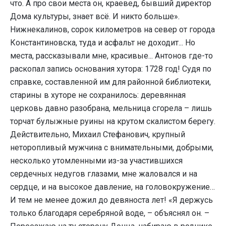
что. А про свои места он, краевед, бывший директор
Дома культуры, знает всё. И никто больше».
Нижнекалинов, сорок километров на север от города
Константиновска, туда и асфальт не доходит... Но
места, рассказывали мне, красивые... Антонов где-то
раскопал запись основания хутора: 1728 год! Судя по
справке, составленной им для районной библиотеки,
старины в хуторе не сохранилось: деревянная
церковь давно разобрана, мельница сгорела – лишь
торчат булыжные руины на крутом скалистом берегу.
Действительно, Михаил Стефанович, крупный
неторопливый мужчина с внимательными, добрыми,
несколько утомленными из-за участившихся
сердечных недугов глазами, мне жаловался и на
сердце, и на высокое давление, на головокружение…
И тем не менее дожил до девяноста лет! «Я держусь
только благодаря серебряной воде, – объяснял он. –