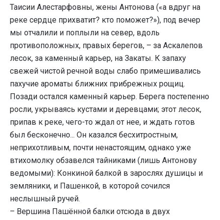
Таисии Алестарфовны, жены Антонова («а вдруг на
реке сердце прихватит? кто поможет?»), под вечер
мы отчалили и поплыли на север, вдоль
противоположных, правых берегов, – за Аскалепов
лесок, за каменный карьер, на Закаты. К запаху
свежей чистой речной воды слабо примешивались
пахучие ароматы ближних прибрежных рощиц.
Позади остался каменный карьер. Берега постепенно
росли, укрываясь кустами и деревцами; этот лесок,
припав к реке, чего-то ждал от нее, и ждать готов
был бесконечно... Он казался бесхитростным,
неприхотливым, почти ненастоящим, однако уже
втихомолку обзавелся тайниками (лишь Антонову
ведомыми): Конкиной балкой в зарослях душицы и
земляники, и Пашенкой, в которой сочился
неслышный ручей.
– Вершина Пашённой балки отсюда в двух