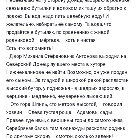
Переезжаю на ту сторону Донца, набираю в роднике,
связываю бутылки и волоком их тащу их обратно к
лодке». Вывод: надо пить целебную воду! И
желательно, набирать её самому. Та вода, что
продаётся в бутылях, по сравнению с живой
родниковой – мёртвая, – хоть и чистая.
Есть что вспомнить!
…Двор Михаила Стефановича Антонова выходил на
Северский Донец; лучшего места в хуторе
Нижнекалинове не найти. Возможно, он уже продан
его сыном… За гладкой и широкой рекой распластан
высокий бугор, у подножья - в щедрых зарослях, к
вершине - медленно, неуверенно лысеющий.
– Это гора Шпиль, сто метров высотой, – говорил
хозяин. – Слева густая роща – Адамовы сады.
Правее, где ивы, с вершины горы до самого низа, –
Серебряная балка, там я однажды раскопал родник.
По другому склону – смотри, сколько зелени! –