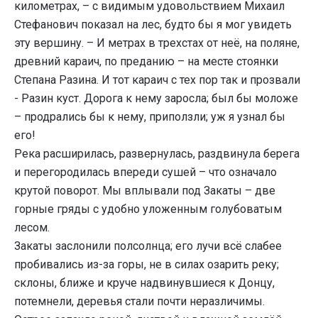
километрах, – с видимым удовольствием Михаил
Стефанович показал на лес, будто бы я мог увидеть
эту вершину. – И метрах в трехстах от неё, на поляне,
древний караич, по преданию – на месте стоянки
Степана Разина. И тот караич с тех пор так и прозвали
- Разин куст. Дорога к нему заросла; был бы моложе
– продрались бы к нему, приползли; уж я узнал бы
его!
Река расширилась, развернулась, раздвинула берега
и перегородилась впереди сушей – что означало
крутой поворот. Мы вплывали под Закаты – две
горные гряды с удобно уложенным голубоватым
лесом.
Закаты заслонили полсолнца; его лучи всё слабее
пробивались из-за горы, не в силах озарить реку;
склоны, ближе и круче надвинувшиеся к Донцу,
потемнели, деревья стали почти неразличимы.