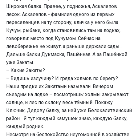
Широкая балка. Правее, у подножья, Аскалепов
лесок; Аскалепов - фамилия одного из первых
переселенцев на ту сторону; кличка у него была
Кучум, рыбаки, когда становились там на лодках,
говорили: место под Кучумом. Сейчас на
левобережье не живут, а раньше держали сады...
Дальше балки Дукмаска, Пашённая. А за Пашёнкой
уже Закаты.
– Какие Закаты?
– Видишь излучину? И гряда холмов по берегу?
Наши предки их Закатами называли. Вечером
съездим на лодке – посмотришь: холмы закрывают
солнце, и лес по склону весь тёмный. Покажу
Ключик, Дедову балку, за ней уже Белокалитвинский
район... Я тут каждый камушек знаю, каждую балку,
каждый родник.
Несмотря на беспокойство неугомонной в хозяйстве