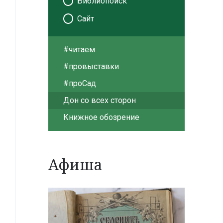
Библиопоиск
Сайт
#читаем
#провыставки
#проСад
Дон со всех сторон
Книжное обозрение
Афиша