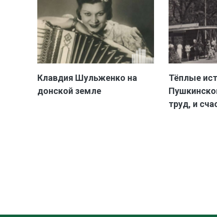
Клавдия Шульженко на
Тёплые ис
донской земле
Пушкинской
труд, и сча