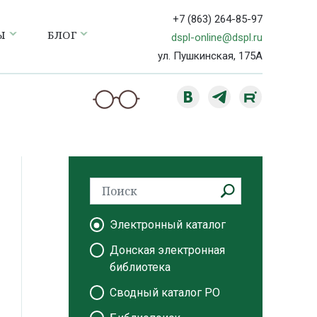
+7 (863) 264-85-97
Ы
БЛОГ
dspl-online@dspl.ru
ул. Пушкинская, 175А
Электронный каталог
Донская электронная
библиотека
Сводный каталог РО