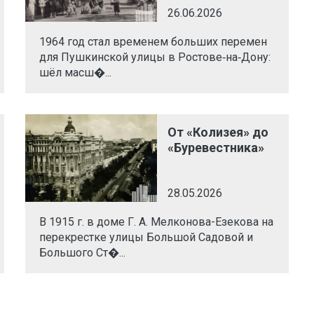
26.06.2026
1964 год стал временем больших перемен
для Пушкинской улицы в Ростове‑на‑Дону:
шёл масш�...
От «Колизея» до
«Буревестника»
28.05.2026
В 1915 г. в доме Г. А. Мелконова-Езекова на
перекрестке улицы Большой Садовой и
Большого Ст�...