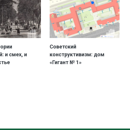
тории
Советский
: и смех, и
конструктивизм: дом
стье
«Гигант № 1»