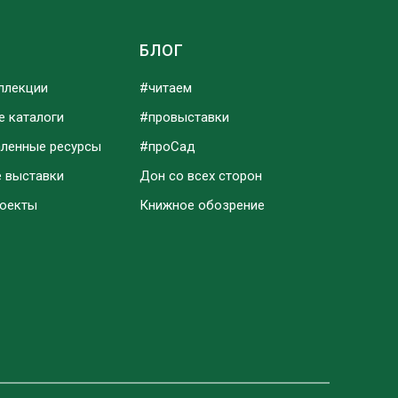
Ы
БЛОГ
ллекции
#читаем
е каталоги
#провыставки
аленные ресурсы
#проСад
е выставки
Дон со всех сторон
роекты
Книжное обозрение