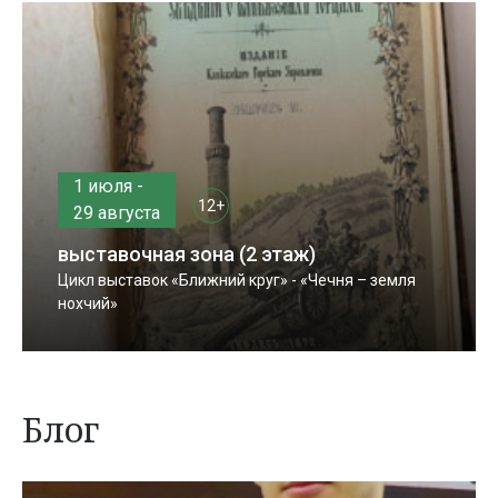
1 июля -
12+
29 августа
выставочная зона (2 этаж)
Цикл выставок «Ближний круг» - «Чечня – земля
нохчий»
Блог