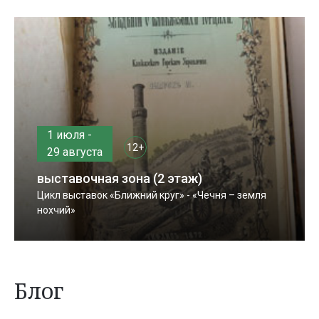
1 июля -
12+
29 августа
выставочная зона (2 этаж)
Цикл выставок «Ближний круг» - «Чечня – земля
нохчий»
Блог