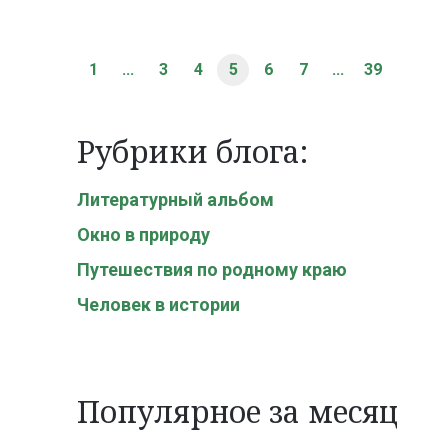
1
...
3
4
5
6
7
...
39
Рубрики блога:
Литературный альбом
Окно в природу
Путешествия по родному краю
Человек в истории
Популярное за месяц