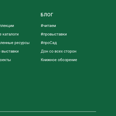
Ы
БЛОГ
ллекции
#читаем
е каталоги
#провыставки
аленные ресурсы
#проСад
е выставки
Дон со всех сторон
роекты
Книжное обозрение