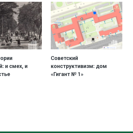
тории
Советский
: и смех, и
конструктивизм: дом
стье
«Гигант № 1»