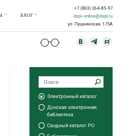
+7 (863) 264-85-97
Ы
БЛОГ
dspl-online@dspl.ru
ул. Пушкинская, 175А
Электронный каталог
Донская электронная
библиотека
Сводный каталог РО