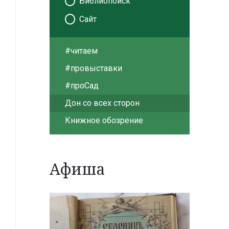
Библиопоиск
Сайт
#читаем
#провыставки
#проСад
Дон со всех сторон
Книжное обозрение
Афиша