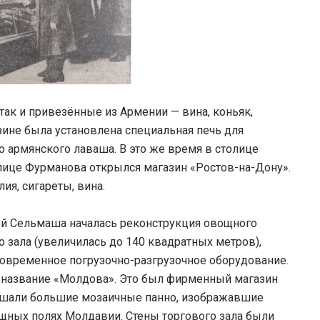
так и привезённые из Армении — вина, коньяк,
азине была установлена специальная печь для
армянского лаваша. В это же время в столице
лице Фурманова открылся магазин «Ростов-на-Дону».
ия, сигареты, вина.
ей Сельмаша началась реконструкция овощного
 зала (увеличилась до 140 квадратных метров),
овременное погрузочно-разгрузочное оборудование.
л название «Молдова». Это был фирменный магазин
ашали большие мозаичные панно, изображавшие
щных полях Молдавии. Стены торгового зала были