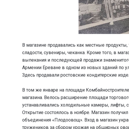
В магазине продавались как местные продукты, 
сладости, сувениры, чеканка. Кроме того, в маг
выпекания и последующей продажи знаменитого 
Армении Ереване в одном из новых зданий по у
Здесь продавали ростовские кондитерские издел
В том же январе на площади Комбайностроител
магазина. Велось расширение площади торгового
устанавливались холодильные камеры, лифты, с
Открытие состоялось в ноябре. Магазин получи
объединения «Плодоовощ». Вход в магазин укр
тружеников за сбором урожая на обширных ово