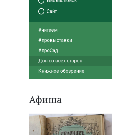
Библиопоиск
Сайт
#читаем
#провыставки
#проСад
Дон со всех сторон
Книжное обозрение
Афиша