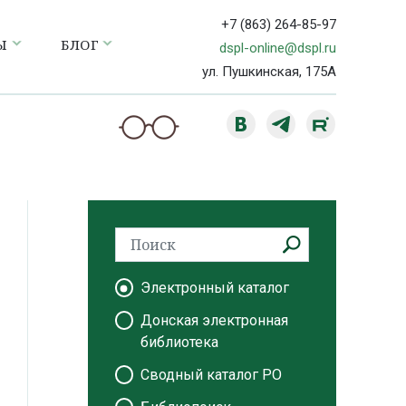
+7 (863) 264-85-97
Ы
БЛОГ
dspl-online@dspl.ru
ул. Пушкинская, 175А
Электронный каталог
Донская электронная
библиотека
Сводный каталог РО