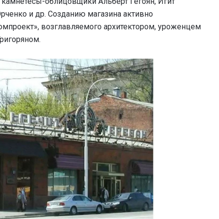
 камнетёсы-облицовщики Альберт Гегоян, Игит
Юрченко и др. Созданию магазина активно
омпроект», возглавляемого архитектором, уроженцем
ригоряном.