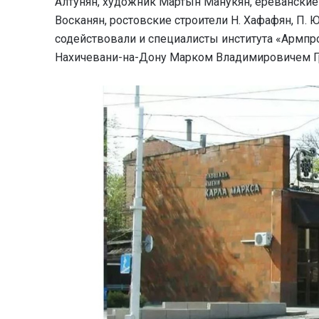
Алтунян, художник Мартын Манукян, ереванские
Восканян, ростовские строители Н. Хафафян, П. 
содействовали и специалисты института «Армпр
Нахичевани-на-Дону Марком Владимировичем Г