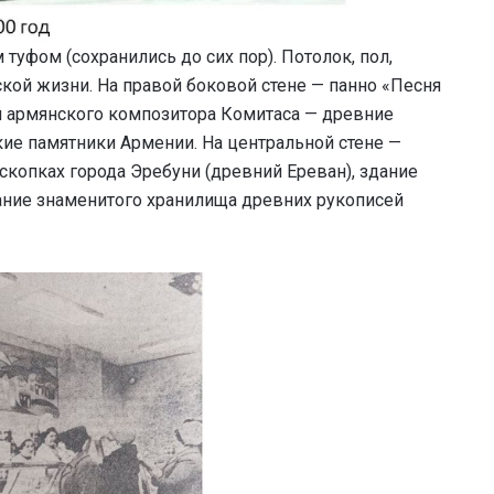
уфом (сохранились до сих пор). Потолок, пол,
ой жизни. На правой боковой стене — панно «Песня
й армянского композитора Комитаса — древние
кие памятники Армении. На центральной стене —
копках города Эребуни (древний Ереван), здание
дание знаменитого хранилища древних рукописей