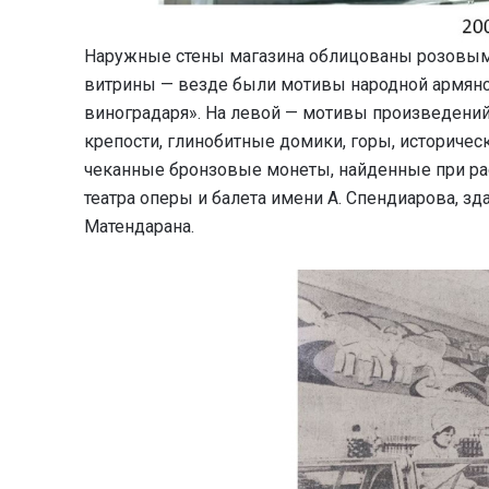
Наружные стены магазина облицованы розовым т
витрины — везде были мотивы народной армянск
виноградаря». На левой — мотивы произведени
крепости, глинобитные домики, горы, историчес
чеканные бронзовые монеты, найденные при рас
театра оперы и балета имени А. Спендиарова, з
Матендарана.