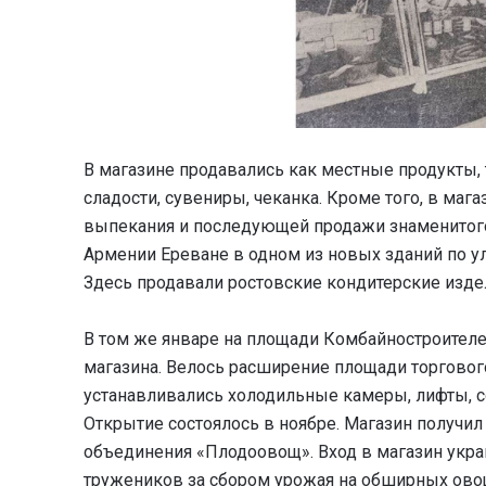
В магазине продавались как местные продукты, 
сладости, сувениры, чеканка. Кроме того, в маг
выпекания и последующей продажи знаменитого 
Армении Ереване в одном из новых зданий по у
Здесь продавали ростовские кондитерские издел
В том же январе на площади Комбайностроител
магазина. Велось расширение площади торгового
устанавливались холодильные камеры, лифты, с
Открытие состоялось в ноябре. Магазин получи
объединения «Плодоовощ». Вход в магазин укр
тружеников за сбором урожая на обширных ово