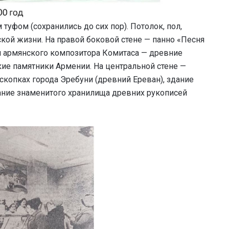
уфом (сохранились до сих пор). Потолок, пол,
ой жизни. На правой боковой стене — панно «Песня
й армянского композитора Комитаса — древние
кие памятники Армении. На центральной стене —
копках города Эребуни (древний Ереван), здание
дание знаменитого хранилища древних рукописей