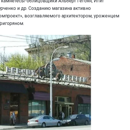
 камнетёсы-облицовщики Альберт Гегоян, Игит
Юрченко и др. Созданию магазина активно
омпроект», возглавляемого архитектором, уроженцем
ригоряном.