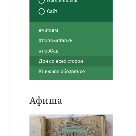
Библиопоиск
Сайт
#читаем
#провыставки
#проСад
Дон со всех сторон
Книжное обозрение
Афиша