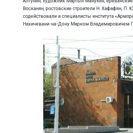
Алтунян, художник Мартын Манукян, ереванские
Восканян, ростовские строители Н. Хафафян, П. 
содействовали и специалисты института «Армпр
Нахичевани-на-Дону Марком Владимировичем Г