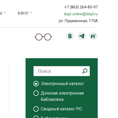
+7 (863) 264-85-97
Ы
БЛОГ
dspl-online@dspl.ru
ул. Пушкинская, 175А
Электронный каталог
Донская электронная
библиотека
Сводный каталог РО