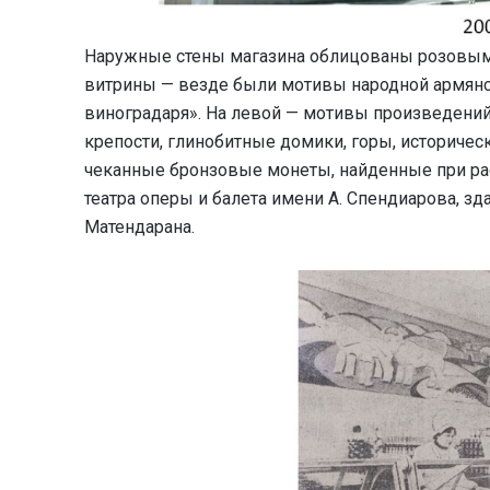
Наружные стены магазина облицованы розовым т
витрины — везде были мотивы народной армянск
виноградаря». На левой — мотивы произведени
крепости, глинобитные домики, горы, историчес
чеканные бронзовые монеты, найденные при рас
театра оперы и балета имени А. Спендиарова, з
Матендарана.