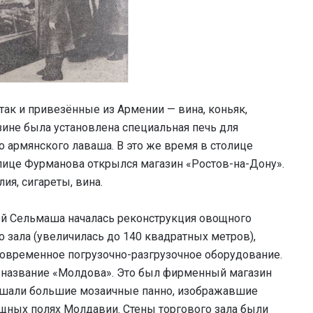
так и привезённые из Армении — вина, коньяк,
азине была установлена специальная печь для
армянского лаваша. В это же время в столице
лице Фурманова открылся магазин «Ростов-на-Дону».
ия, сигареты, вина.
ей Сельмаша началась реконструкция овощного
 зала (увеличилась до 140 квадратных метров),
овременное погрузочно-разгрузочное оборудование.
л название «Молдова». Это был фирменный магазин
ашали большие мозаичные панно, изображавшие
щных полях Молдавии. Стены торгового зала были