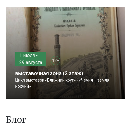
1 июля -
12+
29 августа
выставочная зона (2 этаж)
Цикл выставок «Ближний круг» - «Чечня – земля
нохчий»
Блог